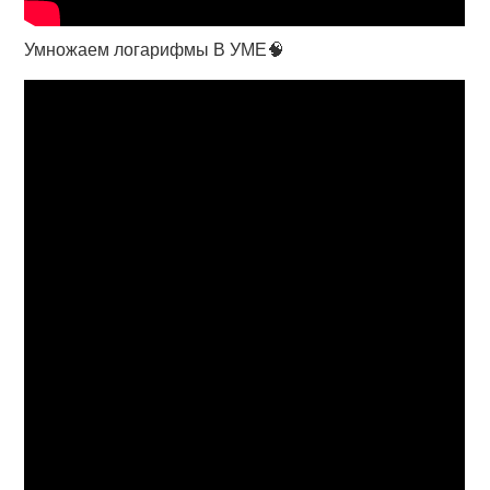
Умножаем логарифмы В УМЕ🧠