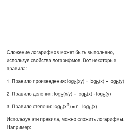
Сложение логарифмов может быть выполнено,
используя свойства логарифмов. Вот некоторые
правила:
1. Правило произведения: log
(xy) = log
(x) + log
(y)
b
b
b
2. Правило деления: log
(x/y) = log
(x) - log
(y)
b
b
b
n
3. Правило степени: log
(x
) = n · log
(x)
b
b
Используя эти правила, можно сложить логарифмы.
Например: