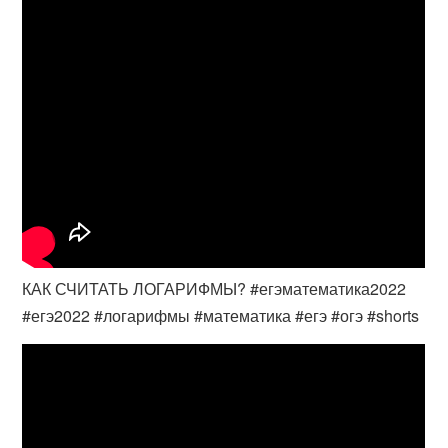
КАК СЧИТАТЬ ЛОГАРИФМЫ? #егэматематика2022
#егэ2022 #логарифмы #математика #егэ #огэ #shorts