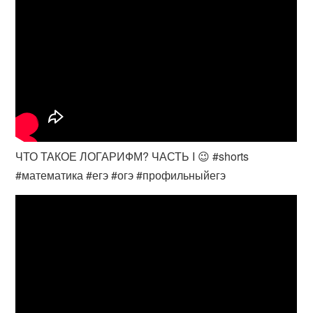
ЧТО ТАКОЕ ЛОГАРИФМ? ЧАСТЬ I 😉 #shorts
#математика #егэ #огэ #профильныйегэ