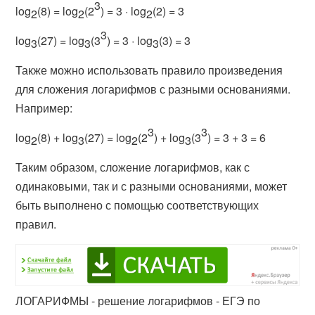
3
log
(8) = log
(2
) = 3 · log
(2) = 3
2
2
2
3
log
(27) = log
(3
) = 3 · log
(3) = 3
3
3
3
Также можно использовать правило произведения
для сложения логарифмов с разными основаниями.
Например:
3
3
log
(8) + log
(27) = log
(2
) + log
(3
) = 3 + 3 = 6
2
3
2
3
Таким образом, сложение логарифмов, как с
одинаковыми, так и с разными основаниями, может
быть выполнено с помощью соответствующих
правил.
ЛОГАРИФМЫ - решение логарифмов - ЕГЭ по