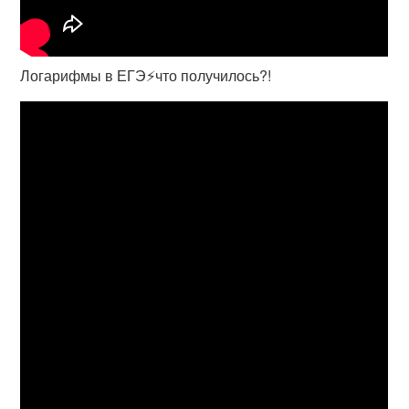
Логарифмы в ЕГЭ⚡️что получилось?!