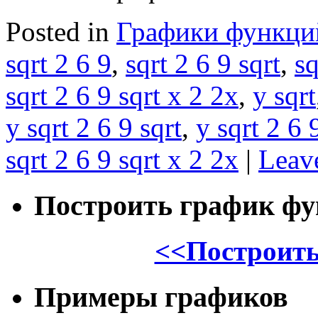
Posted in
Графики функци
sqrt 2 6 9
,
sqrt 2 6 9 sqrt
,
sq
sqrt 2 6 9 sqrt x 2 2x
,
y sqrt
y sqrt 2 6 9 sqrt
,
y sqrt 2 6 
sqrt 2 6 9 sqrt x 2 2x
|
Leav
Построить график ф
<<Построить
Примеры графиков