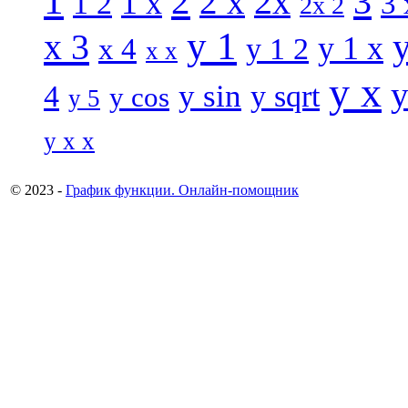
1
2
3
2 x
2x
1 x
1 2
3 
2x 2
y 1
x 3
y 1 x
x 4
y 1 2
x x
y x
y
y sin
4
y sqrt
y cos
y 5
y x x
© 2023 -
График функции. Онлайн-помощник