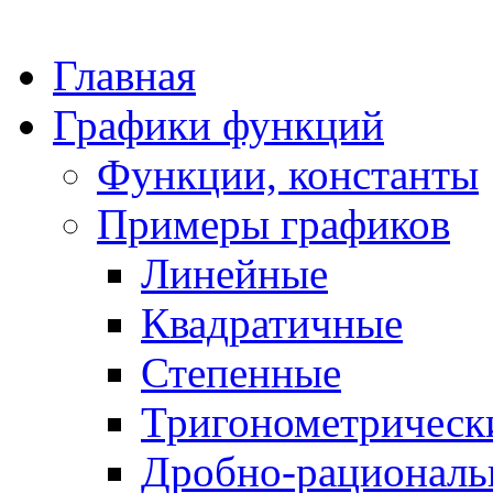
Главная
Графики функций
Функции, константы
Примеры графиков
Линейные
Квадратичные
Степенные
Тригонометрическ
Дробно-рациональ