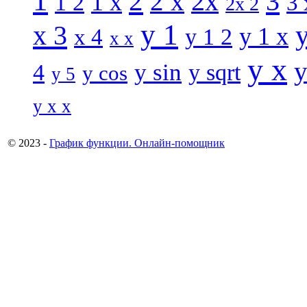
1
2
3
2 x
2x
1 x
1 2
3 
2x 2
y 1
x 3
y 1 x
x 4
y 1 2
x x
y x
y
y sin
4
y sqrt
y cos
y 5
y x x
© 2023 -
График функции. Онлайн-помощник