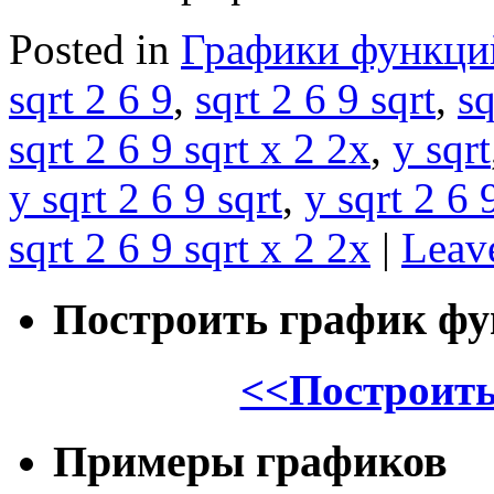
Posted in
Графики функци
sqrt 2 6 9
,
sqrt 2 6 9 sqrt
,
sq
sqrt 2 6 9 sqrt x 2 2x
,
y sqrt
y sqrt 2 6 9 sqrt
,
y sqrt 2 6 
sqrt 2 6 9 sqrt x 2 2x
|
Leav
Построить график ф
<<Построить
Примеры графиков