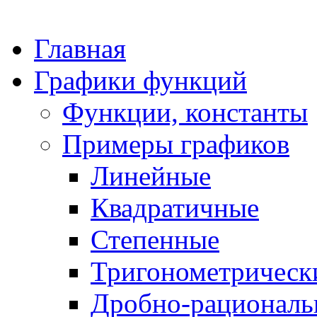
Главная
Графики функций
Функции, константы
Примеры графиков
Линейные
Квадратичные
Степенные
Тригонометрическ
Дробно-рациональ