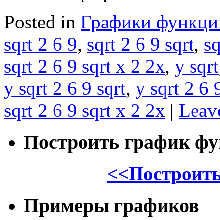
Posted in
Графики функци
sqrt 2 6 9
,
sqrt 2 6 9 sqrt
,
sq
sqrt 2 6 9 sqrt x 2 2x
,
y sqrt
y sqrt 2 6 9 sqrt
,
y sqrt 2 6 
sqrt 2 6 9 sqrt x 2 2x
|
Leav
Построить график ф
<<Построить
Примеры графиков