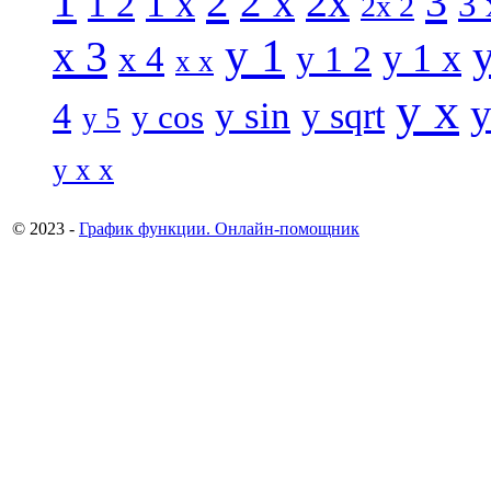
1
2
3
2 x
2x
1 x
1 2
3 
2x 2
y 1
x 3
y 1 x
x 4
y 1 2
x x
y x
y
y sin
4
y sqrt
y cos
y 5
y x x
© 2023 -
График функции. Онлайн-помощник