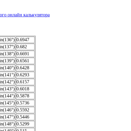
го онлайн калькулятора
in(136°)
0.6947
in(137°)
0.682
in(138°)
0.6691
in(139°)
0.6561
in(140°)
0.6428
in(141°)
0.6293
in(142°)
0.6157
in(143°)
0.6018
in(144°)
0.5878
in(145°)
0.5736
in(146°)
0.5592
in(147°)
0.5446
in(148°)
0.5299
in(149°)
0.515