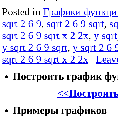
Posted in
Графики функци
sqrt 2 6 9
,
sqrt 2 6 9 sqrt
,
sq
sqrt 2 6 9 sqrt x 2 2x
,
y sqrt
y sqrt 2 6 9 sqrt
,
y sqrt 2 6 
sqrt 2 6 9 sqrt x 2 2x
|
Leav
Построить график ф
<<Построить
Примеры графиков