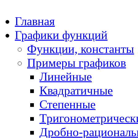
Главная
Графики функций
Функции, константы
Примеры графиков
Линейные
Квадратичные
Степенные
Тригонометрическ
Дробно-рациональ