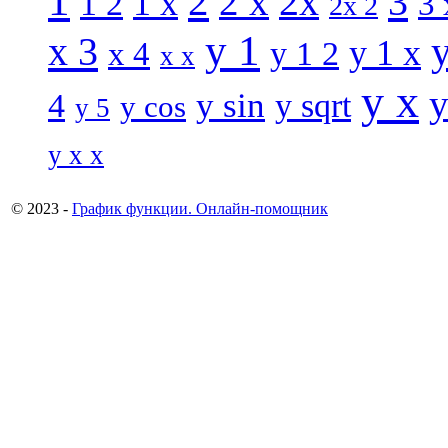
1
2
3
2 x
2x
1 x
1 2
3 
2x 2
y 1
x 3
y 1 x
x 4
y 1 2
x x
y x
y
y sin
4
y sqrt
y cos
y 5
y x x
© 2023 -
График функции. Онлайн-помощник