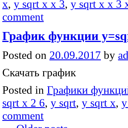
x
,
y sqrt x x 3
,
y sqrt x x 3 
comment
График функции y=sqr
Posted on
20.09.2017
by
a
Скачать график
Posted in
Графики функци
sqrt x 2 6
,
y sqrt
,
y sqrt x
,
y
comment