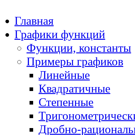
Главная
Графики функций
Функции, константы
Примеры графиков
Линейные
Квадратичные
Степенные
Тригонометрическ
Дробно-рациональ