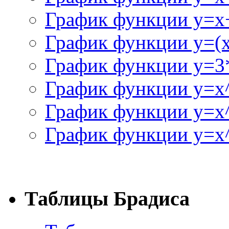
График функции y=x+
График функции y=(x^
График функции y=3
График функции y=x
График функции y=x
График функции y=x^
Таблицы Брадиса