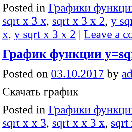
Posted in
Графики функци
sqrt x 3 x
,
sqrt x 3 x 2
,
y sq
x
,
y sqrt x 3 x 2
|
Leave a 
График функции y=sqr
Posted on
03.10.2017
by
a
Скачать график
Posted in
Графики функци
sqrt x x 3
,
sqrt x x 3 x
,
sqrt