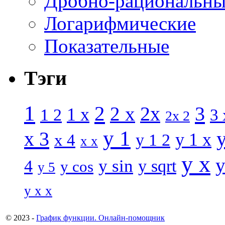
Дробно-рациональны
Логарифмические
Показательные
Тэги
1
2
3
2 x
2x
1 x
1 2
3 
2x 2
y 1
x 3
y 1 x
x 4
y 1 2
x x
y x
y
y sin
4
y sqrt
y cos
y 5
y x x
© 2023 -
График функции. Онлайн-помощник