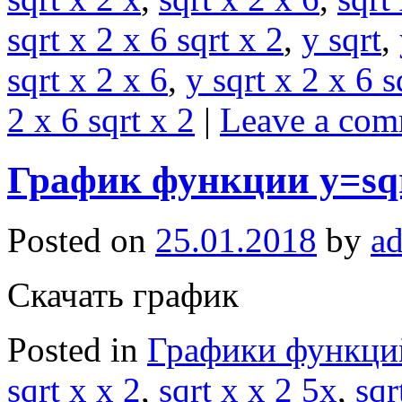
sqrt x 2 x 6 sqrt x 2
,
y sqrt
,
sqrt x 2 x 6
,
y sqrt x 2 x 6 s
2 x 6 sqrt x 2
|
Leave a co
График функции y=sqr
Posted on
25.01.2018
by
a
Скачать график
Posted in
Графики функци
sqrt x x 2
,
sqrt x x 2 5x
,
sqr