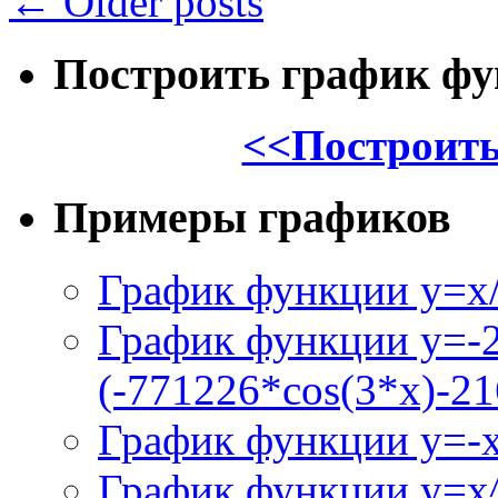
←
Older posts
Построить график ф
<<Построить
Примеры графиков
График функции y=x/
График функции y=-
(-771226*cos(3*x)-21
График функции y=-
График функции y=x