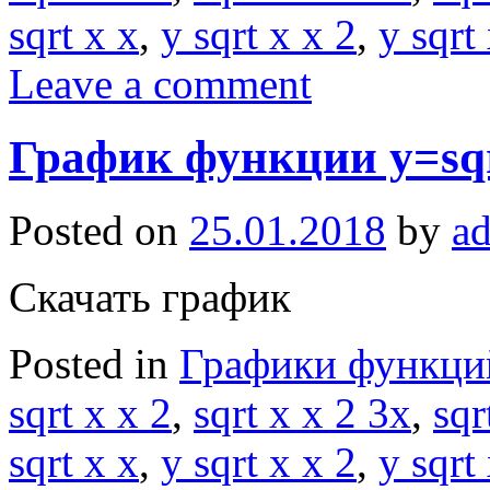
sqrt x x
,
y sqrt x x 2
,
y sqrt
Leave a comment
График функции y=sqr
Posted on
25.01.2018
by
a
Скачать график
Posted in
Графики функци
sqrt x x 2
,
sqrt x x 2 3x
,
sqr
sqrt x x
,
y sqrt x x 2
,
y sqrt