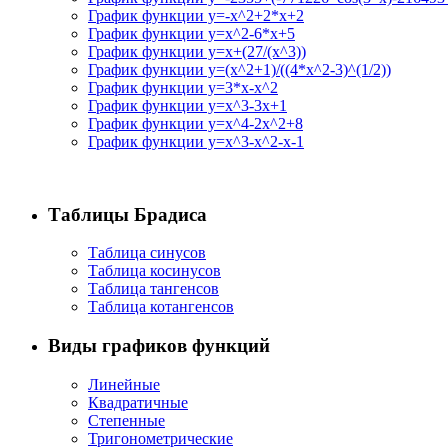
График функции y=-x^2+2*x+2
График функции y=x^2-6*x+5
График функции y=x+(27/(x^3))
График функции y=(x^2+1)/((4*x^2-3)^(1/2))
График функции y=3*x-x^2
График функции y=x^3-3x+1
График функции y=x^4-2x^2+8
График функции y=x^3-x^2-x-1
Таблицы Брадиса
Таблица синусов
Таблица косинусов
Таблица тангенсов
Таблица котангенсов
Виды графиков функций
Линейные
Квадратичные
Степенные
Тригонометрические