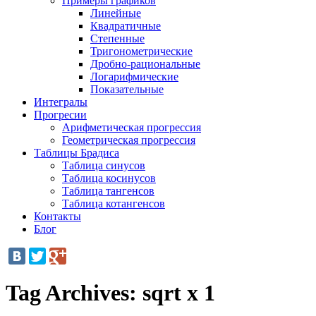
Примеры графиков
Линейные
Квадратичные
Степенные
Тригонометрические
Дробно-рациональные
Логарифмические
Показательные
Интегралы
Прогресии
Арифметическая прогрессия
Геометрическая прогрессия
Таблицы Брадиса
Таблица синусов
Таблица косинусов
Таблица тангенсов
Таблица котангенсов
Контакты
Блог
Tag Archives:
sqrt x 1