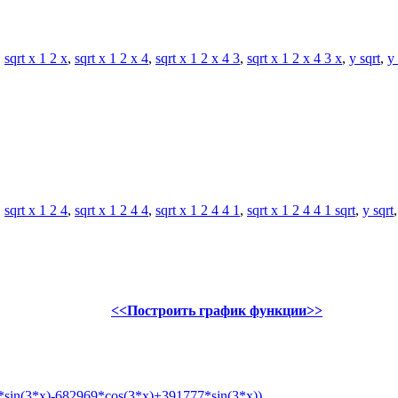
,
sqrt x 1 2 x
,
sqrt x 1 2 x 4
,
sqrt x 1 2 x 4 3
,
sqrt x 1 2 x 4 3 x
,
y sqrt
,
y 
,
sqrt x 1 2 4
,
sqrt x 1 2 4 4
,
sqrt x 1 2 4 4 1
,
sqrt x 1 2 4 4 1 sqrt
,
y sqrt
<<Построить график функции>>
sin(3*x)-682969*cos(3*x)+391777*sin(3*x))