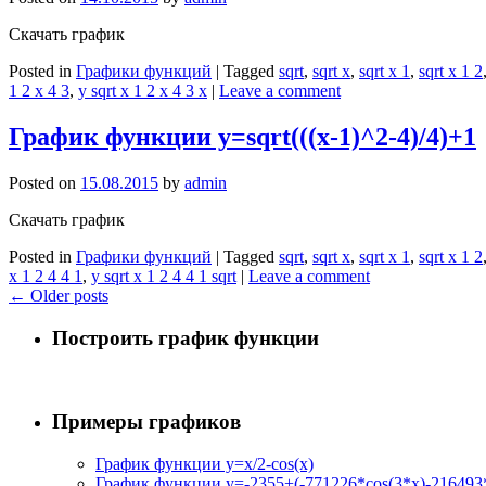
Скачать график
Posted in
Графики функций
|
Tagged
sqrt
,
sqrt x
,
sqrt x 1
,
sqrt x 1 2
1 2 x 4 3
,
y sqrt x 1 2 x 4 3 x
|
Leave a comment
График функции y=sqrt(((x-1)^2-4)/4)+1
Posted on
15.08.2015
by
admin
Скачать график
Posted in
Графики функций
|
Tagged
sqrt
,
sqrt x
,
sqrt x 1
,
sqrt x 1 2
x 1 2 4 4 1
,
y sqrt x 1 2 4 4 1 sqrt
|
Leave a comment
←
Older posts
Построить график функции
Примеры графиков
График функции y=x/2-cos(x)
График функции y=-2355+(-771226*cos(3*x)-216493*