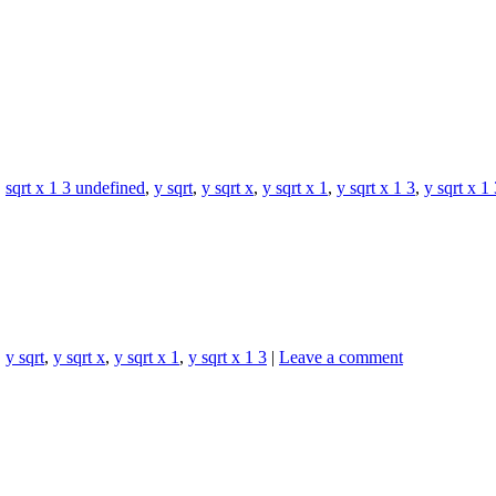
,
sqrt x 1 3 undefined
,
y sqrt
,
y sqrt x
,
y sqrt x 1
,
y sqrt x 1 3
,
y sqrt x 1
,
y sqrt
,
y sqrt x
,
y sqrt x 1
,
y sqrt x 1 3
|
Leave a comment