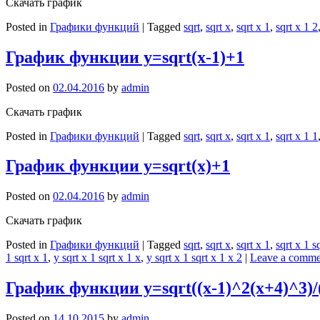
Скачать график
Posted in
Графики функций
|
Tagged
sqrt
,
sqrt x
,
sqrt x 1
,
sqrt x 1 2
График функции y=sqrt(x-1)+1
Posted on
02.04.2016
by
admin
Скачать график
Posted in
Графики функций
|
Tagged
sqrt
,
sqrt x
,
sqrt x 1
,
sqrt x 1 1
График функции y=sqrt(x)+1
Posted on
02.04.2016
by
admin
Скачать график
Posted in
Графики функций
|
Tagged
sqrt
,
sqrt x
,
sqrt x 1
,
sqrt x 1 s
1 sqrt x 1
,
y sqrt x 1 sqrt x 1 x
,
y sqrt x 1 sqrt x 1 x 2
|
Leave a comme
График функции y=sqrt((x-1)^2(x+4)^3)/
Posted on
14.10.2015
by
admin