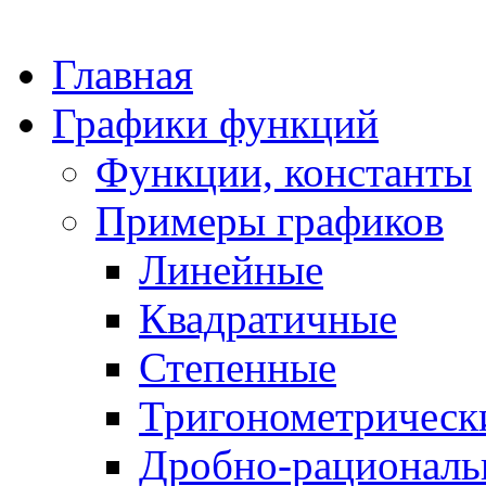
Главная
Графики функций
Функции, константы
Примеры графиков
Линейные
Квадратичные
Степенные
Тригонометрическ
Дробно-рациональ