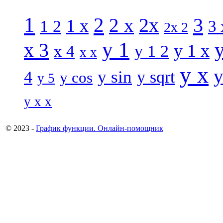
1
2
3
2 x
2x
1 x
1 2
3 
2x 2
y 1
x 3
y 1 x
x 4
y 1 2
x x
y x
y
y sin
4
y sqrt
y cos
y 5
y x x
© 2023 -
График функции. Онлайн-помощник