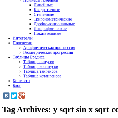
Примеры графиков
Линейные
Квадратичные
Степенные
Тригонометрические
Дробно-рациональные
Логарифмические
Показательные
Интегралы
Прогресии
Арифметическая прогрессия
Геометрическая прогрессия
Таблицы Брадиса
Таблица синусов
Таблица косинусов
Таблица тангенсов
Таблица котангенсов
Контакты
Блог
Tag Archives:
y sqrt sin x sqrt c