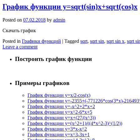
График функции y=sqrt(sin)x+sqrt(cos)x
Posted on
07.02.2018
by
admin
Скачать график
Posted in
Графики функций
|
Tagged
sqrt
,
sqrt sin
,
sqrt sin x
,
sqrt si
Leave a comment
Построить график функции
Примеры графиков
График функции y=x/2-cos(x)
График функции y=-2355+(-771226*cos(3*x)-216493*
График функции y=-x^2+2*x+2
График функции y=x^2-6*x+5
График функции y=x+(27/(x^3))
График функции y=(x^2+1)/((4*x^2-3)^(1/2))
График функции y=3*x-x^2
График функции y=x^3-3x+1