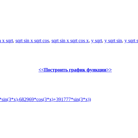
n x sqrt
,
sqrt sin x sqrt cos
,
sqrt sin x sqrt cos x
,
y sqrt
,
y sqrt sin
,
y sqrt 
<<Построить график функции>>
sin(3*x)-682969*cos(3*x)+391777*sin(3*x))