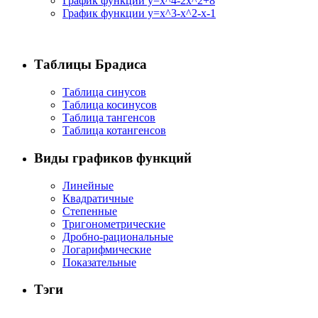
График функции y=x^4-2x^2+8
График функции y=x^3-x^2-x-1
Таблицы Брадиса
Таблица синусов
Таблица косинусов
Таблица тангенсов
Таблица котангенсов
Виды графиков функций
Линейные
Квадратичные
Степенные
Тригонометрические
Дробно-рациональные
Логарифмические
Показательные
Тэги