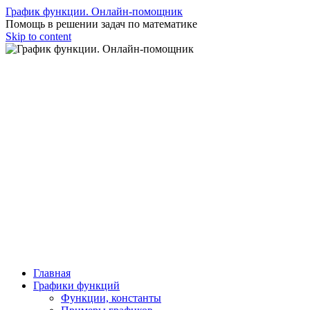
График функции. Онлайн-помощник
Помощь в решении задач по математике
Skip to content
Главная
Графики функций
Функции, константы