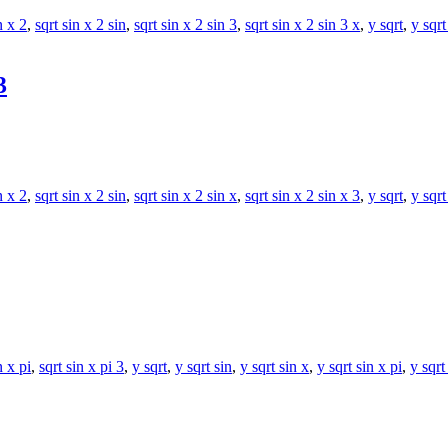
n x 2
,
sqrt sin x 2 sin
,
sqrt sin x 2 sin 3
,
sqrt sin x 2 sin 3 x
,
y sqrt
,
y sqrt
3
n x 2
,
sqrt sin x 2 sin
,
sqrt sin x 2 sin x
,
sqrt sin x 2 sin x 3
,
y sqrt
,
y sqrt
n x pi
,
sqrt sin x pi 3
,
y sqrt
,
y sqrt sin
,
y sqrt sin x
,
y sqrt sin x pi
,
y sqrt