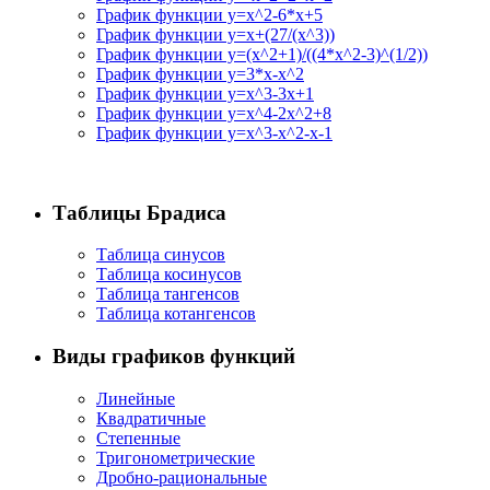
График функции y=x^2-6*x+5
График функции y=x+(27/(x^3))
График функции y=(x^2+1)/((4*x^2-3)^(1/2))
График функции y=3*x-x^2
График функции y=x^3-3x+1
График функции y=x^4-2x^2+8
График функции y=x^3-x^2-x-1
Таблицы Брадиса
Таблица синусов
Таблица косинусов
Таблица тангенсов
Таблица котангенсов
Виды графиков функций
Линейные
Квадратичные
Степенные
Тригонометрические
Дробно-рациональные