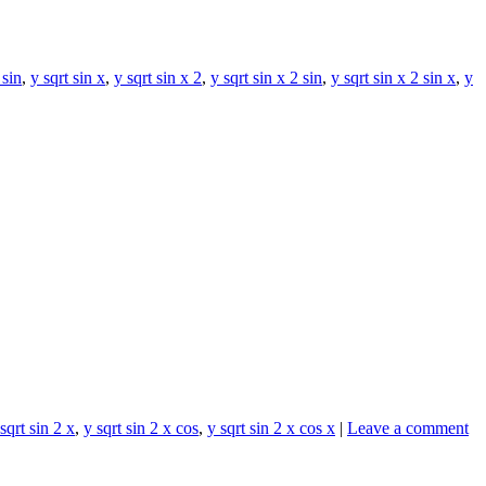
 sin
,
y sqrt sin x
,
y sqrt sin x 2
,
y sqrt sin x 2 sin
,
y sqrt sin x 2 sin x
,
y
sqrt sin 2 x
,
y sqrt sin 2 x cos
,
y sqrt sin 2 x cos x
|
Leave a comment