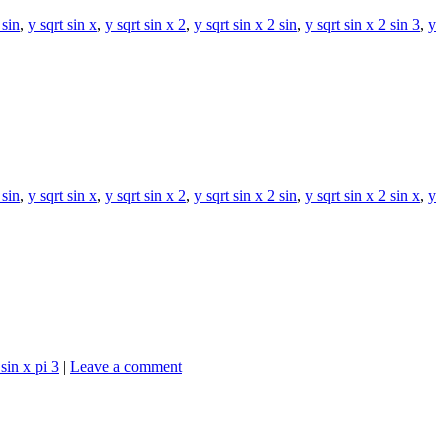
 sin
,
y sqrt sin x
,
y sqrt sin x 2
,
y sqrt sin x 2 sin
,
y sqrt sin x 2 sin 3
,
y
 sin
,
y sqrt sin x
,
y sqrt sin x 2
,
y sqrt sin x 2 sin
,
y sqrt sin x 2 sin x
,
y
 sin x pi 3
|
Leave a comment