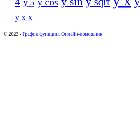
y x
y
y sin
4
y sqrt
y cos
y 5
y x x
© 2023 -
График функции. Онлайн-помощник