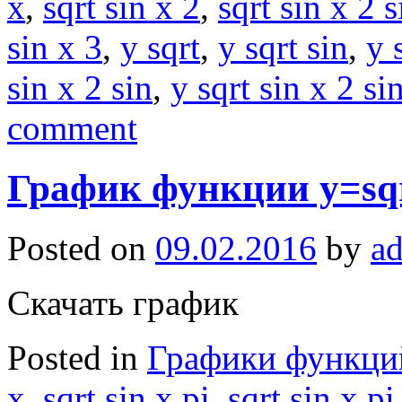
x
,
sqrt sin x 2
,
sqrt sin x 2 s
sin x 3
,
y sqrt
,
y sqrt sin
,
y 
sin x 2 sin
,
y sqrt sin x 2 si
comment
График функции y=sqrt
Posted on
09.02.2016
by
a
Скачать график
Posted in
Графики функци
x
,
sqrt sin x pi
,
sqrt sin x pi