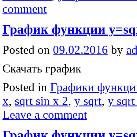
comment
График функции y=sqrt
Posted on
09.02.2016
by
a
Скачать график
Posted in
Графики функци
x
,
sqrt sin x 2
,
y sqrt
,
y sqrt
Leave a comment
График функции y=sqrt