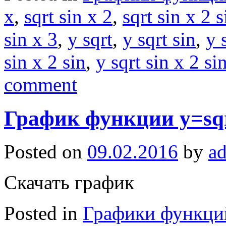
x
,
sqrt sin x 2
,
sqrt sin x 2 s
sin x 3
,
y sqrt
,
y sqrt sin
,
y 
sin x 2 sin
,
y sqrt sin x 2 si
comment
График функции y=sqrt
Posted on
09.02.2016
by
a
Скачать график
Posted in
Графики функци