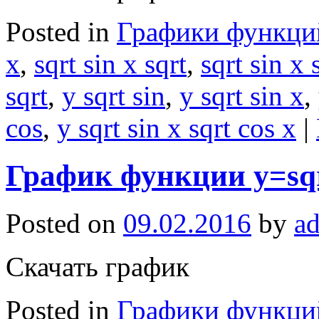
Posted in
Графики функци
x
,
sqrt sin x sqrt
,
sqrt sin x 
sqrt
,
y sqrt sin
,
y sqrt sin x
,
cos
,
y sqrt sin x sqrt cos x
|
График функции y=sqrt
Posted on
09.02.2016
by
a
Скачать график
Posted in
Графики функци