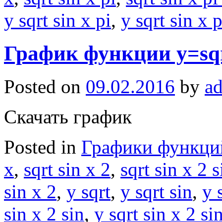
y sqrt sin x pi
,
y sqrt sin x p
График функции y=sqrt(
Posted on
09.02.2016
by
a
Скачать график
Posted in
Графики функци
x
,
sqrt sin x 2
,
sqrt sin x 2 s
sin x 2
,
y sqrt
,
y sqrt sin
,
y 
sin x 2 sin
,
y sqrt sin x 2 si