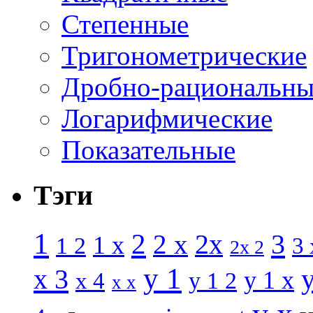
Степенные
Тригонометрические
Дробно-рациональны
Логарифмические
Показательные
Тэги
1
2
3
2 x
2x
1 x
1 2
3 
2x 2
y 1
x 3
y 1 x
x 4
y 1 2
x x