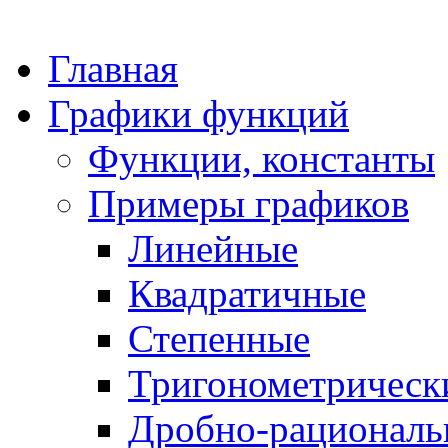
Главная
Графики функций
Функции, константы
Примеры графиков
Линейные
Квадратичные
Степенные
Тригонометрическ
Дробно-рациональ