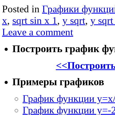
Posted in
Графики функци
x
,
sqrt sin x 1
,
y sqrt
,
y sqrt
Leave a comment
Построить график ф
<<Построить
Примеры графиков
График функции y=x/
График функции y=-