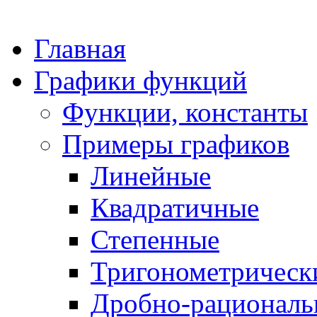
Главная
Графики функций
Функции, константы
Примеры графиков
Линейные
Квадратичные
Степенные
Тригонометрическ
Дробно-рациональ