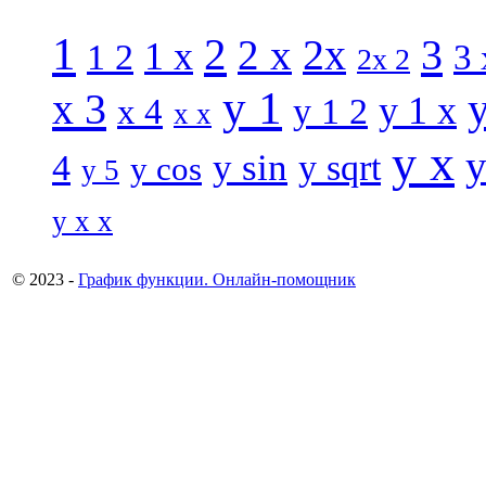
1
2
3
2 x
2x
1 x
1 2
3 
2x 2
y 1
x 3
y 1 x
x 4
y 1 2
x x
y x
y
y sin
4
y sqrt
y cos
y 5
y x x
© 2023 -
График функции. Онлайн-помощник