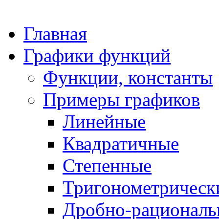
Главная
Графики функций
Функции, константы
Примеры графиков
Линейные
Квадратичные
Степенные
Тригонометрическ
Дробно-рациональ