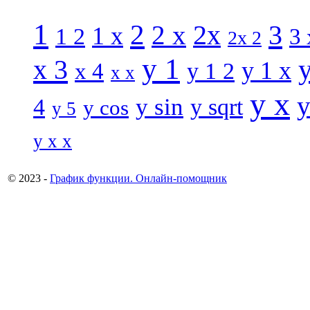
1
2
3
2 x
2x
1 x
1 2
3 
2x 2
y 1
x 3
y 1 x
x 4
y 1 2
x x
y x
y
y sin
4
y sqrt
y cos
y 5
y x x
© 2023 -
График функции. Онлайн-помощник