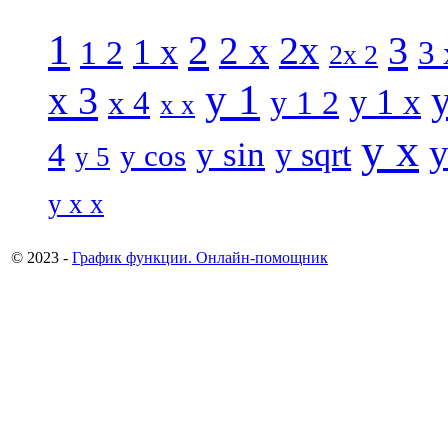
1
2
3
2 x
2x
1 x
1 2
3 
2x 2
y 1
x 3
y 1 x
x 4
y 1 2
x x
y x
y
y sin
4
y sqrt
y cos
y 5
y x x
© 2023 -
График функции. Онлайн-помощник