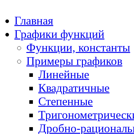
Главная
Графики функций
Функции, константы
Примеры графиков
Линейные
Квадратичные
Степенные
Тригонометрическ
Дробно-рациональ