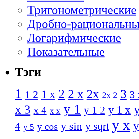
Тригонометрические
Дробно-рациональны
Логарифмические
Показательные
Тэги
1
2
3
2 x
2x
1 x
1 2
3 
2x 2
y 1
x 3
y 1 x
x 4
y 1 2
x x
y x
y
y sin
4
y sqrt
y cos
y 5