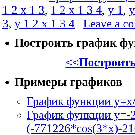
1 2 x 1 3
,
1 2 x 1 3 4
,
y 1
,
y
3
,
y 1 2 x 1 3 4
|
Leave a c
Построить график ф
<<Построить
Примеры графиков
График функции y=x/
График функции y=-
(-771226*cos(3*x)-21