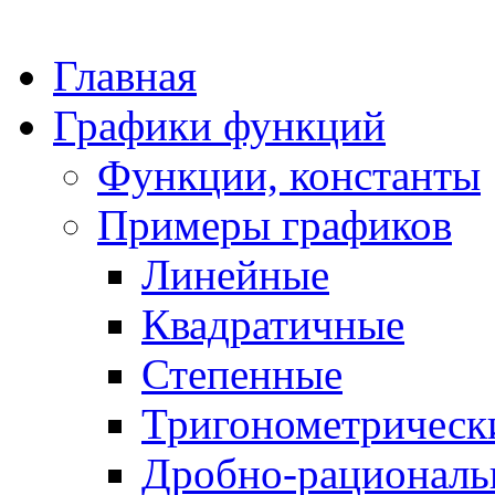
Главная
Графики функций
Функции, константы
Примеры графиков
Линейные
Квадратичные
Степенные
Тригонометрическ
Дробно-рациональ