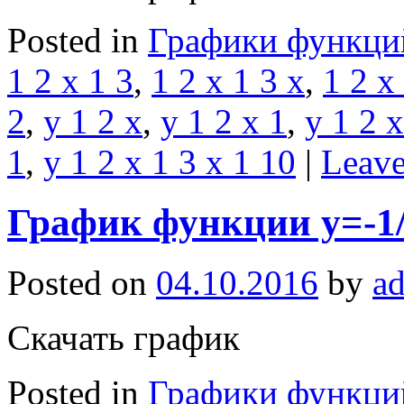
Posted in
Графики функци
1 2 x 1 3
,
1 2 x 1 3 x
,
1 2 x
2
,
y 1 2 x
,
y 1 2 x 1
,
y 1 2 x
1
,
y 1 2 x 1 3 x 1 10
|
Leav
График функции y=-1/
Posted on
04.10.2016
by
a
Скачать график
Posted in
Графики функци