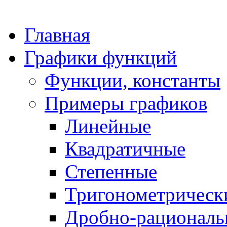
Главная
Графики функций
Функции, константы
Примеры графиков
Линейные
Квадратичные
Степенные
Тригонометрическ
Дробно-рациональ