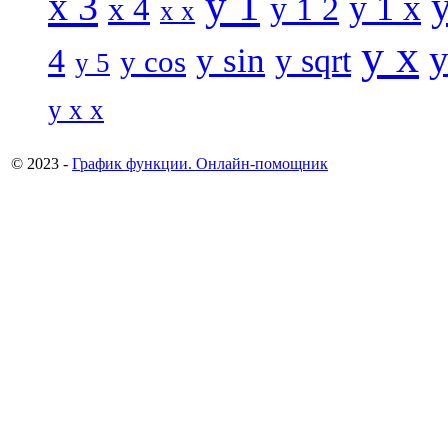
y 1
x 3
y 1 x
x 4
y 1 2
x x
y x
y
y sin
4
y sqrt
y cos
y 5
y x x
© 2023 -
График функции. Онлайн-помощник