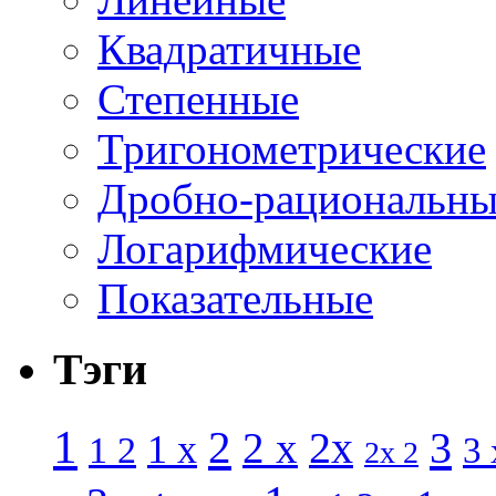
Квадратичные
Степенные
Тригонометрические
Дробно-рациональны
Логарифмические
Показательные
Тэги
1
2
3
2 x
2x
1 x
1 2
3 
2x 2