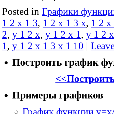
Posted in
Графики функци
1 2 x 1 3
,
1 2 x 1 3 x
,
1 2 x
2
,
y 1 2 x
,
y 1 2 x 1
,
y 1 2 x
1
,
y 1 2 x 1 3 x 1 10
|
Leav
Построить график ф
<<Построить
Примеры графиков
График функции y=x/