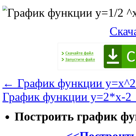
Скач
←
График функции y=x^2
График функции y=2*x-2
Построить график ф
<<Построить