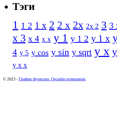
Тэги
1
2
3
2 x
2x
1 x
1 2
3 
2x 2
y 1
x 3
y 1 x
x 4
y 1 2
x x
y x
y
y sin
4
y sqrt
y cos
y 5
y x x
© 2023 -
График функции. Онлайн-помощник