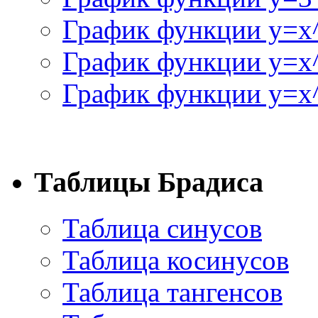
График функции y=x
График функции y=x
График функции y=x^
Таблицы Брадиса
Таблица синусов
Таблица косинусов
Таблица тангенсов