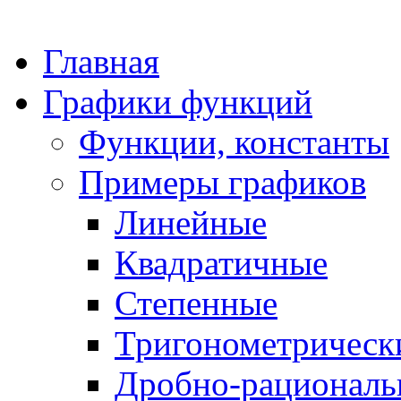
Главная
Графики функций
Функции, константы
Примеры графиков
Линейные
Квадратичные
Степенные
Тригонометрическ
Дробно-рациональ