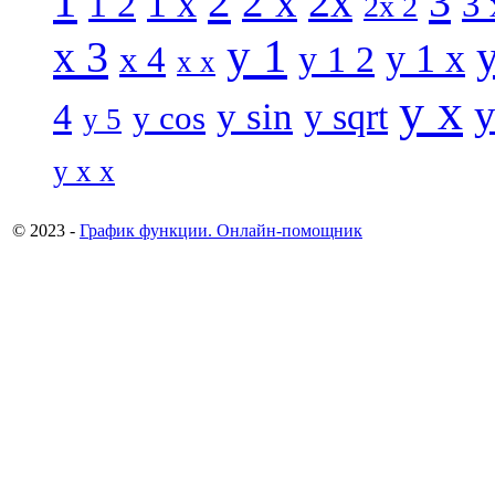
1
2
3
2 x
2x
1 x
1 2
3 
2x 2
y 1
x 3
y 1 x
x 4
y 1 2
x x
y x
y
y sin
4
y sqrt
y cos
y 5
y x x
© 2023 -
График функции. Онлайн-помощник