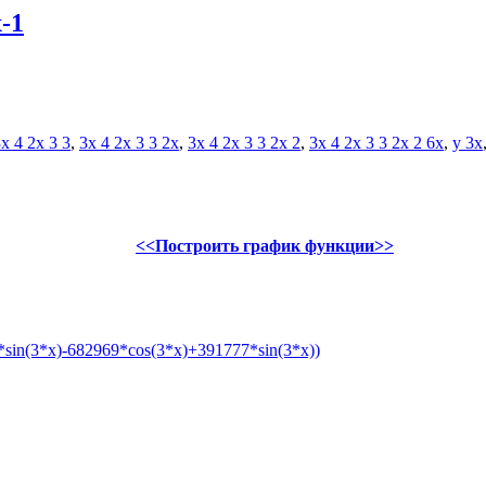
-1
x 4 2x 3 3
,
3x 4 2x 3 3 2x
,
3x 4 2x 3 3 2x 2
,
3x 4 2x 3 3 2x 2 6x
,
y 3x
<<Построить график функции>>
sin(3*x)-682969*cos(3*x)+391777*sin(3*x))