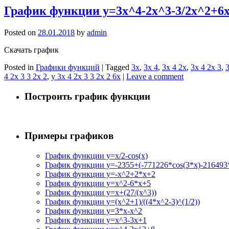
График функции y=3x^4-2x^3-3/2x^2+6x
Posted on
28.01.2018
by
admin
Скачать график
Posted in
Графики функций
|
Tagged
3x
,
3x 4
,
3x 4 2x
,
3x 4 2x 3
,
3
4 2x 3 3 2x 2
,
y 3x 4 2x 3 3 2x 2 6x
|
Leave a comment
Построить график функции
Примеры графиков
График функции y=x/2-cos(x)
График функции y=-2355+(-771226*cos(3*x)-216493*
График функции y=-x^2+2*x+2
График функции y=x^2-6*x+5
График функции y=x+(27/(x^3))
График функции y=(x^2+1)/((4*x^2-3)^(1/2))
График функции y=3*x-x^2
График функции y=x^3-3x+1