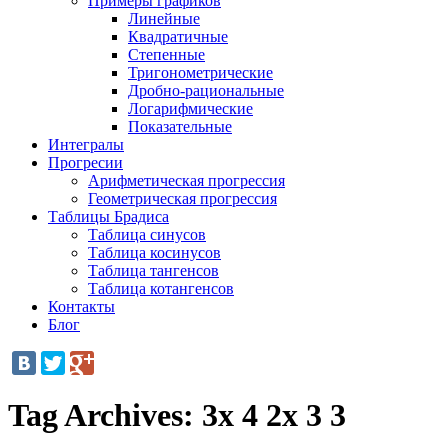
Примеры графиков
Линейные
Квадратичные
Степенные
Тригонометрические
Дробно-рациональные
Логарифмические
Показательные
Интегралы
Прогресии
Арифметическая прогрессия
Геометрическая прогрессия
Таблицы Брадиса
Таблица синусов
Таблица косинусов
Таблица тангенсов
Таблица котангенсов
Контакты
Блог
Tag Archives:
3x 4 2x 3 3