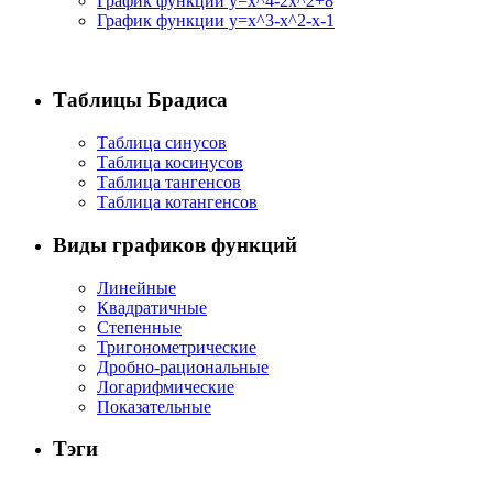
График функции y=x^4-2x^2+8
График функции y=x^3-x^2-x-1
Таблицы Брадиса
Таблица синусов
Таблица косинусов
Таблица тангенсов
Таблица котангенсов
Виды графиков функций
Линейные
Квадратичные
Степенные
Тригонометрические
Дробно-рациональные
Логарифмические
Показательные
Тэги