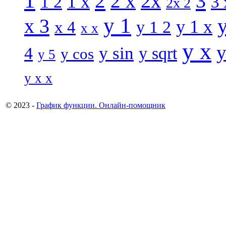
1
2
3
2 x
2x
1 x
1 2
3 
2x 2
y 1
x 3
y 1 x
x 4
y 1 2
x x
y x
y
y sin
4
y sqrt
y cos
y 5
y x x
© 2023 -
График функции. Онлайн-помощник