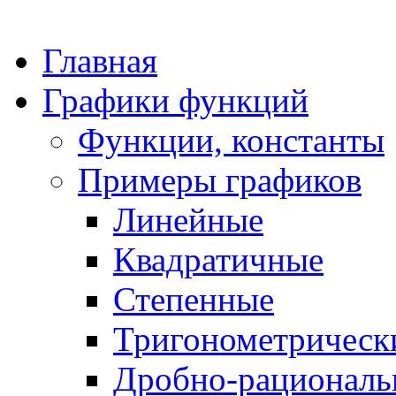
Главная
Графики функций
Функции, константы
Примеры графиков
Линейные
Квадратичные
Степенные
Тригонометрическ
Дробно-рациональ