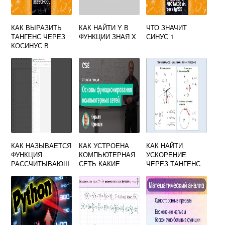
КАК ВЫРАЗИТЬ
КАК НАЙТИ Y В
ЧТО ЗНАЧИТ
ТАНГЕНС ЧЕРЕЗ
ФУНКЦИИ ЗНАЯ X
СИНУС 1
КОСИНУС В
КВАДРАТЕ
КАК НАЗЫВАЕТСЯ
КАК УСТРОЕНА
КАК НАЙТИ
ФУНКЦИЯ
КОМПЬЮТЕРНАЯ
УСКОРЕНИЕ
РАССЧИТЫВАЮЩ
СЕТЬ КАКИЕ
ЧЕРЕЗ ТАНГЕНС
АЯ КОЛИЧЕСТВО
ФУНКЦИИ ОНА
РАБОЧИХ ДНЕЙ
ВЫПОЛНЯЕТ
МЕЖДУ ДВУМЯ
ДАТАМИ В ГУГЛ
ТАБЛИЦЕ