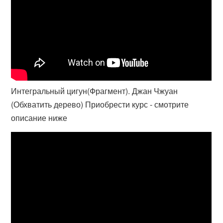
Интегральный цигун(Фрагмент). Джан Чжуан
(Обхватить дерево) Приобрести курс - смотрите
описание ниже