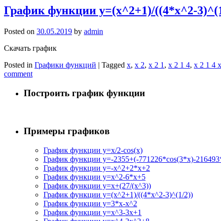
График функции y=(x^2+1)/((4*x^2-3)^(1
Posted on
30.05.2019
by
admin
Скачать график
Posted in
Графики функций
|
Tagged
x
,
x 2
,
x 2 1
,
x 2 1 4
,
x 2 1 4 
comment
Построить график функции
Примеры графиков
График функции y=x/2-cos(x)
График функции y=-2355+(-771226*cos(3*x)-216493*
График функции y=-x^2+2*x+2
График функции y=x^2-6*x+5
График функции y=x+(27/(x^3))
График функции y=(x^2+1)/((4*x^2-3)^(1/2))
График функции y=3*x-x^2
График функции y=x^3-3x+1