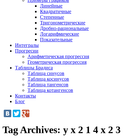
Примеры графиков
Линейные
Квадратичные
Степенные
Тригонометрические
Дробно-рациональные
Логарифмические
Показательные
Интегралы
Прогресии
Арифметическая прогрессия
Геометрическая прогрессия
Таблицы Брадиса
Таблица синусов
Таблица косинусов
Таблица тангенсов
Таблица котангенсов
Контакты
Блог
Tag Archives:
y x 2 1 4 x 2 3