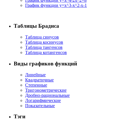
График функции y=x^4-2x^2+8
График функции y=x^3-x^2-x-1
Таблицы Брадиса
Таблица синусов
Таблица косинусов
Таблица тангенсов
Таблица котангенсов
Виды графиков функций
Линейные
Квадратичные
Степенные
Тригонометрические
Дробно-рациональные
Логарифмические
Показательные
Тэги