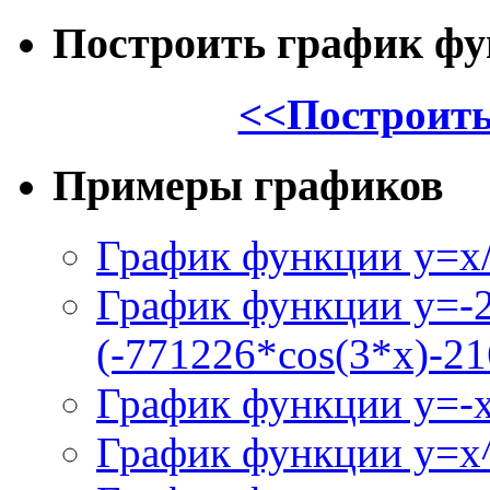
Построить график ф
<<Построить
Примеры графиков
График функции y=x/
График функции y=-
(-771226*cos(3*x)-21
График функции y=-
График функции y=x