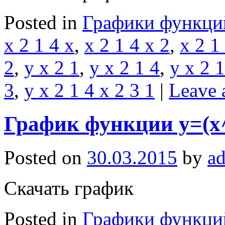
Posted in
Графики функци
x 2 1 4 x
,
x 2 1 4 x 2
,
x 2 1
2
,
y x 2 1
,
y x 2 1 4
,
y x 2 1
3
,
y x 2 1 4 x 2 3 1
|
Leave 
График функции y=(x^
Posted on
30.03.2015
by
a
Скачать график
Posted in
Графики функци