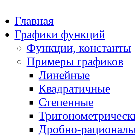
Главная
Графики функций
Функции, константы
Примеры графиков
Линейные
Квадратичные
Степенные
Тригонометрическ
Дробно-рациональ