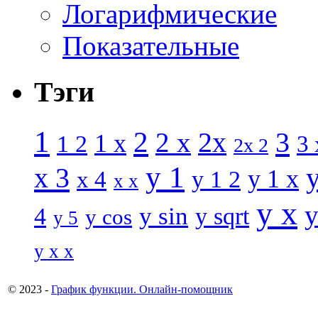
Логарифмические
Показательные
Тэги
1
2
3
2 x
2x
1 x
1 2
3 
2x 2
y 1
x 3
y 1 x
x 4
y 1 2
x x
y x
y
y sin
4
y sqrt
y cos
y 5
y x x
© 2023 -
График функции. Онлайн-помощник