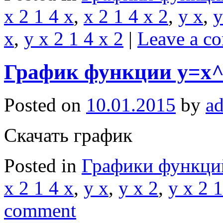
x 2 1 4 x
,
x 2 1 4 x 2
,
y x
,
y
x
,
y x 2 1 4 x 2
|
Leave a c
График функции y=x^
Posted on
10.01.2015
by
a
Скачать график
Posted in
Графики функци
x 2 1 4 x
,
y x
,
y x 2
,
y x 2 1
comment