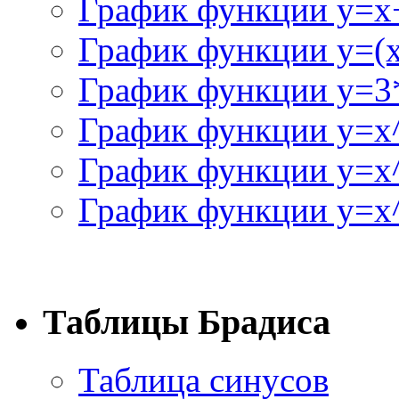
График функции y=x+
График функции y=(x^
График функции y=3
График функции y=x
График функции y=x
График функции y=x^
Таблицы Брадиса
Таблица синусов