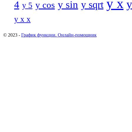
y x
y
y sin
4
y sqrt
y cos
y 5
y x x
© 2023 -
График функции. Онлайн-помощник