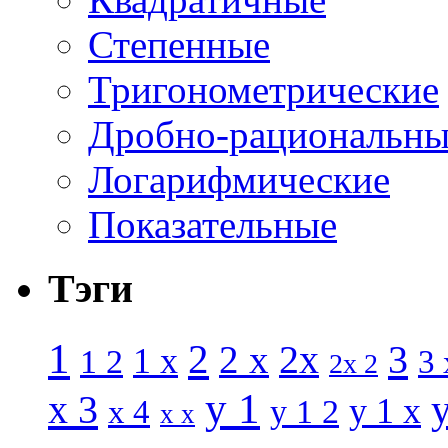
Степенные
Тригонометрические
Дробно-рациональны
Логарифмические
Показательные
Тэги
1
2
3
2 x
2x
1 x
1 2
3 
2x 2
y 1
x 3
y 1 x
x 4
y 1 2
x x