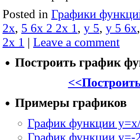
Posted in
Графики функци
2x
,
5 6x 2 2x 1
,
y 5
,
y 5 6x
2x 1
|
Leave a comment
Построить график ф
<<Построить
Примеры графиков
График функции y=x/
График функции y=-