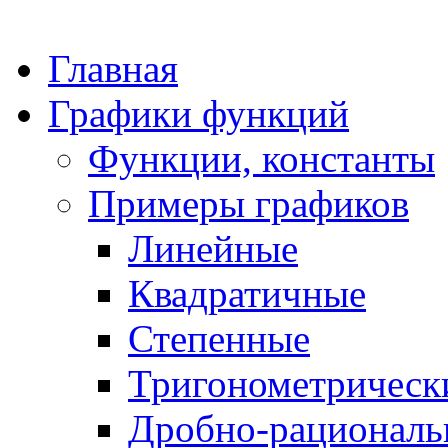
Главная
Графики функций
Функции, константы
Примеры графиков
Линейные
Квадратичные
Степенные
Тригонометрическ
Дробно-рациональ