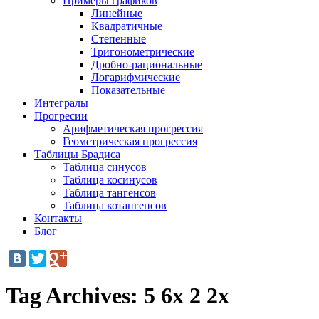
Примеры графиков
Линейные
Квадратичные
Степенные
Тригонометрические
Дробно-рациональные
Логарифмические
Показательные
Интегралы
Прогресии
Арифметическая прогрессия
Геометрическая прогрессия
Таблицы Брадиса
Таблица синусов
Таблица косинусов
Таблица тангенсов
Таблица котангенсов
Контакты
Блог
Tag Archives:
5 6x 2 2x