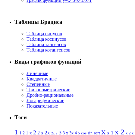
График функции y=x^3-x^2-x-1
Таблицы Брадиса
Таблица синусов
Таблица косинусов
Таблица тангенсов
Таблица котангенсов
Виды графиков функций
Линейные
Квадратичные
Степенные
Тригонометрические
Дробно-рациональные
Логарифмические
Показательные
Тэги
x
x 2
1
2
3
2 x
2x
x 1
1 x
sin
1 2
3 x
3x
4
sqrt
x 2 x
cos
2x 2
5