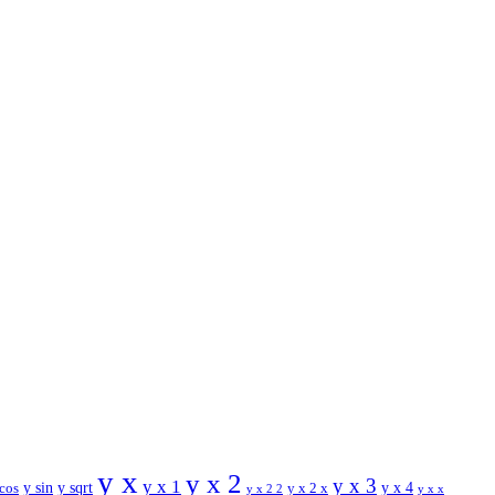
y x
y x 2
y x 3
y x 1
y sin
y sqrt
y x 2 x
y x 4
 cos
y x x
y x 2 2