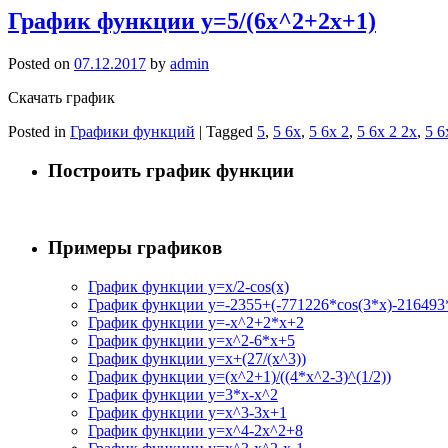
График функции y=5/(6x^2+2x+1)
Posted on
07.12.2017
by
admin
Скачать график
Posted in
Графики функций
|
Tagged
5
,
5 6x
,
5 6x 2
,
5 6x 2 2x
,
5 6
Построить график функции
Примеры графиков
График функции y=x/2-cos(x)
График функции y=-2355+(-771226*cos(3*x)-216493*
График функции y=-x^2+2*x+2
График функции y=x^2-6*x+5
График функции y=x+(27/(x^3))
График функции y=(x^2+1)/((4*x^2-3)^(1/2))
График функции y=3*x-x^2
График функции y=x^3-3x+1
График функции y=x^4-2x^2+8