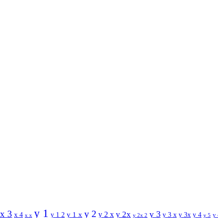
y 1
y 2
x 3
y 3
y 2 x
y 2x
y 1 x
x 4
y 1 2
y 3 x
y 3x
y 4
y
x x
y 2x 2
y 5