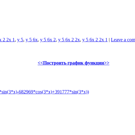
x 2 2x 1
,
y 5
,
y 5 6x
,
y 5 6x 2
,
y 5 6x 2 2x
,
y 5 6x 2 2x 1
|
Leave a co
<<Построить график функции>>
sin(3*x)-682969*cos(3*x)+391777*sin(3*x))