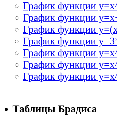
График функции y=x
График функции y=x+
График функции y=(x^
График функции y=3
График функции y=x
График функции y=x
График функции y=x^
Таблицы Брадиса