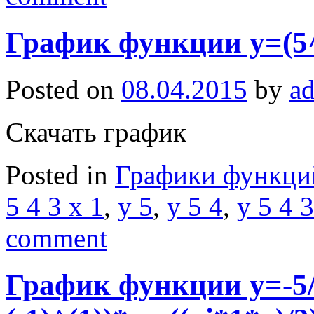
График функции y=(5^
Posted on
08.04.2015
by
a
Скачать график
Posted in
Графики функци
5 4 3 x 1
,
y 5
,
y 5 4
,
y 5 4 3
comment
График функции y=-5/4