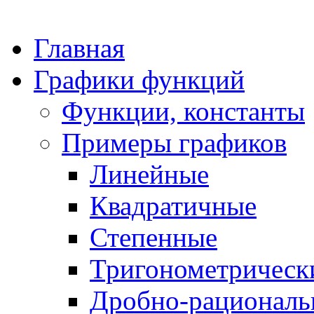
Главная
Графики функций
Функции, константы
Примеры графиков
Линейные
Квадратичные
Степенные
Тригонометрическ
Дробно-рациональ