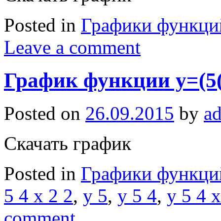
Posted in
Графики функци
Leave a comment
График функции y=(5(4
Posted on
26.09.2015
by
a
Скачать график
Posted in
Графики функци
5 4 x 2 2
,
y 5
,
y 5 4
,
y 5 4 x
comment