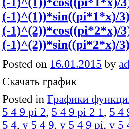
(-1)^(1))*cos((pi*1*x)/
(-1)^(1))*sin((pi*1*x)/3
(-1)^(2))*cos((pi*2*x)/
(-1)^(2))*sin((pi*2*x)/3
Posted on
16.01.2015
by
a
Скачать график
Posted in
Графики функци
5 4 9 pi 2
,
5 4 9 pi 2 1
,
5 4 
5 4
,
y 5 4 9
,
y 5 4 9 pi
,
y 5 