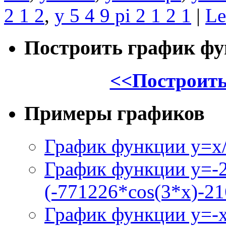
2 1 2
,
y 5 4 9 pi 2 1 2 1
|
Le
Построить график ф
<<Построить
Примеры графиков
График функции y=x/
График функции y=-
(-771226*cos(3*x)-21
График функции y=-