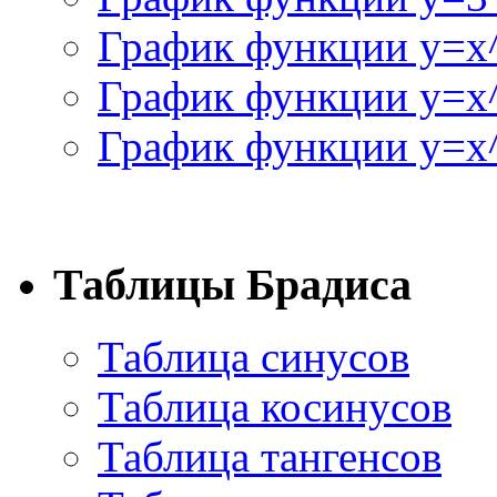
График функции y=x
График функции y=x
График функции y=x^
Таблицы Брадиса
Таблица синусов
Таблица косинусов
Таблица тангенсов