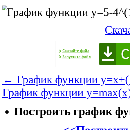
Скач
←
График функции y=x+(
График функции y=max(x
Построить график ф
<<Построить