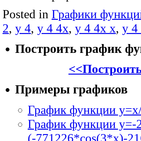
Posted in
Графики функци
2
,
y 4
,
y 4 4x
,
y 4 4x x
,
y 4
Построить график ф
<<Построить
Примеры графиков
График функции y=x/
График функции y=-
(-771226*cos(3*x)-21