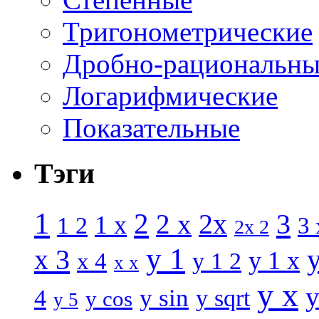
Тригонометрические
Дробно-рациональны
Логарифмические
Показательные
Тэги
1
2
3
2 x
2x
1 x
1 2
3 
2x 2
y 1
x 3
y 1 x
x 4
y 1 2
x x
y x
y
y sin
4
y sqrt
y cos
y 5