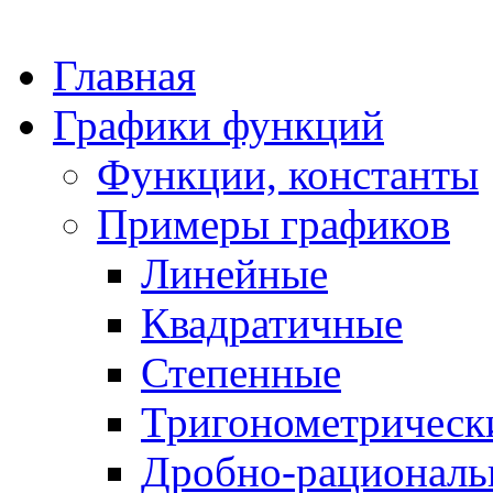
Главная
Графики функций
Функции, константы
Примеры графиков
Линейные
Квадратичные
Степенные
Тригонометрическ
Дробно-рациональ