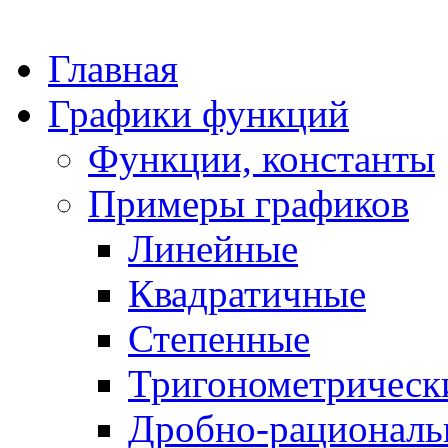
Главная
Графики функций
Функции, константы
Примеры графиков
Линейные
Квадратичные
Степенные
Тригонометрическ
Дробно-рациональ