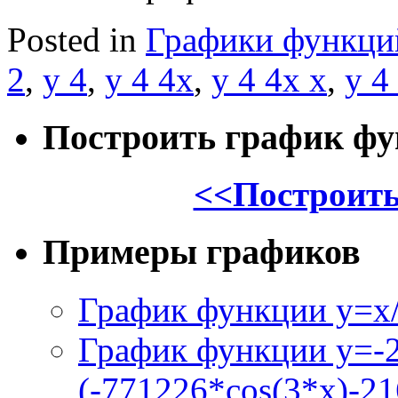
Posted in
Графики функци
2
,
y 4
,
y 4 4x
,
y 4 4x x
,
y 4
Построить график ф
<<Построить
Примеры графиков
График функции y=x/
График функции y=-
(-771226*cos(3*x)-21