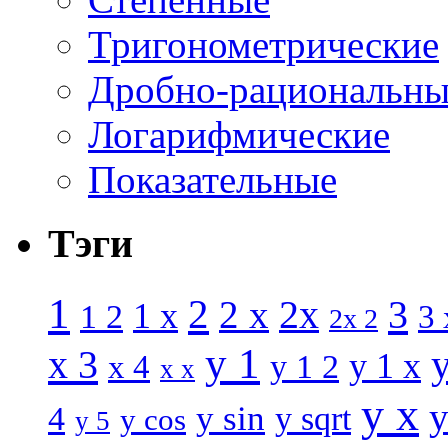
Тригонометрические
Дробно-рациональны
Логарифмические
Показательные
Тэги
1
2
3
2 x
2x
1 x
1 2
3 
2x 2
y 1
x 3
y 1 x
x 4
y 1 2
x x
y x
y
y sin
4
y sqrt
y cos
y 5