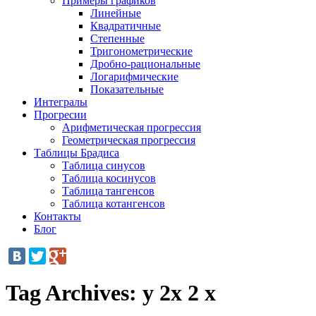
Примеры графиков
Линейные
Квадратичные
Степенные
Тригонометрические
Дробно-рациональные
Логарифмические
Показательные
Интегралы
Прогресии
Арифметическая прогрессия
Геометрическая прогрессия
Таблицы Брадиса
Таблица синусов
Таблица косинусов
Таблица тангенсов
Таблица котангенсов
Контакты
Блог
Tag Archives:
y 2x 2 x