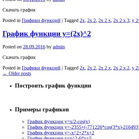
Скачать график
Posted in
Графики функций
|
Tagged
2x
,
2x 2
,
2x 2 x
,
2x 2 x 3
,
y 2
График функции y=(2x)^2
Posted on
28.09.2016
by
admin
Скачать график
Posted in
Графики функций
|
Tagged
2x
,
2x 2
,
2x 2 x
,
2x 2 x 2
,
y 2
←
Older posts
Построить график функции
Примеры графиков
График функции y=x/2-cos(x)
График функции y=-2355+(-771226*cos(3*x)-216493*
График функции y=-x^2+2*x+2
График функции y=x^2-6*x+5