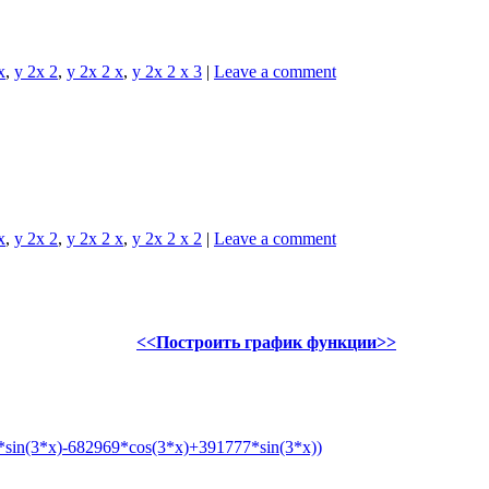
x
,
y 2x 2
,
y 2x 2 x
,
y 2x 2 x 3
|
Leave a comment
x
,
y 2x 2
,
y 2x 2 x
,
y 2x 2 x 2
|
Leave a comment
<<Построить график функции>>
sin(3*x)-682969*cos(3*x)+391777*sin(3*x))