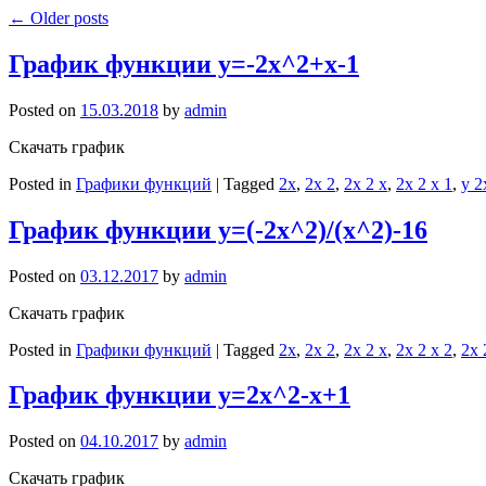
←
Older posts
График функции y=-2x^2+x-1
Posted on
15.03.2018
by
admin
Скачать график
Posted in
Графики функций
|
Tagged
2x
,
2x 2
,
2x 2 x
,
2x 2 x 1
,
y 2
График функции y=(-2x^2)/(x^2)-16
Posted on
03.12.2017
by
admin
Скачать график
Posted in
Графики функций
|
Tagged
2x
,
2x 2
,
2x 2 x
,
2x 2 x 2
,
2x 
График функции y=2x^2-x+1
Posted on
04.10.2017
by
admin
Скачать график