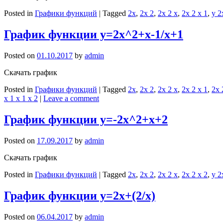
Posted in
Графики функций
|
Tagged
2x
,
2x 2
,
2x 2 x
,
2x 2 x 1
,
y 2
График функции y=2x^2+x-1/x+1
Posted on
01.10.2017
by
admin
Скачать график
Posted in
Графики функций
|
Tagged
2x
,
2x 2
,
2x 2 x
,
2x 2 x 1
,
2x 
x 1 x 1 x 2
|
Leave a comment
График функции y=-2x^2+x+2
Posted on
17.09.2017
by
admin
Скачать график
Posted in
Графики функций
|
Tagged
2x
,
2x 2
,
2x 2 x
,
2x 2 x 2
,
y 2
График функции y=2x+(2/x)
Posted on
06.04.2017
by
admin