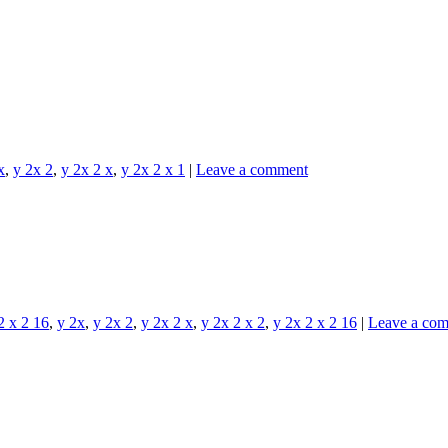
x
,
y 2x 2
,
y 2x 2 x
,
y 2x 2 x 1
|
Leave a comment
2 x 2 16
,
y 2x
,
y 2x 2
,
y 2x 2 x
,
y 2x 2 x 2
,
y 2x 2 x 2 16
|
Leave a co