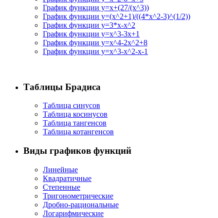
График функции y=x+(27/(x^3))
График функции y=(x^2+1)/((4*x^2-3)^(1/2))
График функции y=3*x-x^2
График функции y=x^3-3x+1
График функции y=x^4-2x^2+8
График функции y=x^3-x^2-x-1
Таблицы Брадиса
Таблица синусов
Таблица косинусов
Таблица тангенсов
Таблица котангенсов
Виды графиков функций
Линейные
Квадратичные
Степенные
Тригонометрические
Дробно-рациональные
Логарифмические