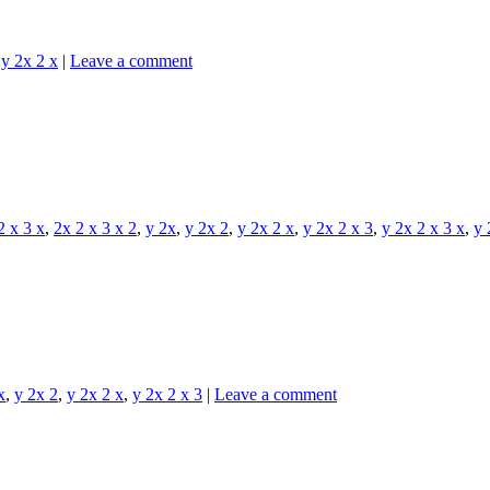
,
y 2x 2 x
|
Leave a comment
2 x 3 x
,
2x 2 x 3 x 2
,
y 2x
,
y 2x 2
,
y 2x 2 x
,
y 2x 2 x 3
,
y 2x 2 x 3 x
,
y 
x
,
y 2x 2
,
y 2x 2 x
,
y 2x 2 x 3
|
Leave a comment