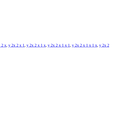
 2 x
,
y 2x 2 x 1
,
y 2x 2 x 1 x
,
y 2x 2 x 1 x 1
,
y 2x 2 x 1 x 1 x
,
y 2x 2