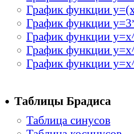
График функции y=(x^
График функции y=3
График функции y=x
График функции y=x
График функции y=x^
Таблицы Брадиса
Таблица синусов
Таблица косинусов