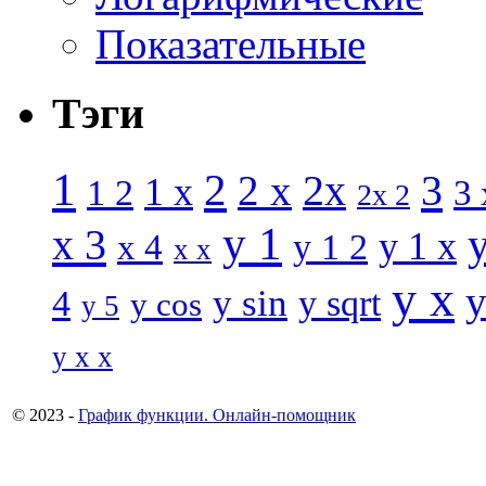
Показательные
Тэги
1
2
3
2 x
2x
1 x
1 2
3 
2x 2
y 1
x 3
y 1 x
x 4
y 1 2
x x
y x
y
y sin
4
y sqrt
y cos
y 5
y x x
© 2023 -
График функции. Онлайн-помощник