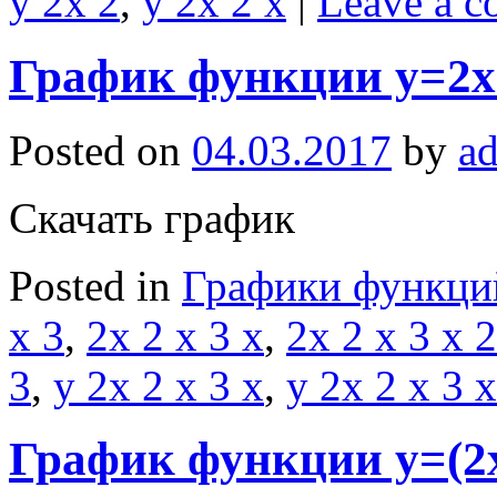
y 2x 2
,
y 2x 2 x
|
Leave a 
График функции y=2x
Posted on
04.03.2017
by
a
Скачать график
Posted in
Графики функци
x 3
,
2x 2 x 3 x
,
2x 2 x 3 x 2
3
,
y 2x 2 x 3 x
,
y 2x 2 x 3 x
График функции y=(2x