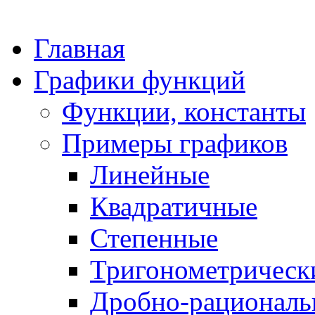
Главная
Графики функций
Функции, константы
Примеры графиков
Линейные
Квадратичные
Степенные
Тригонометрическ
Дробно-рациональ