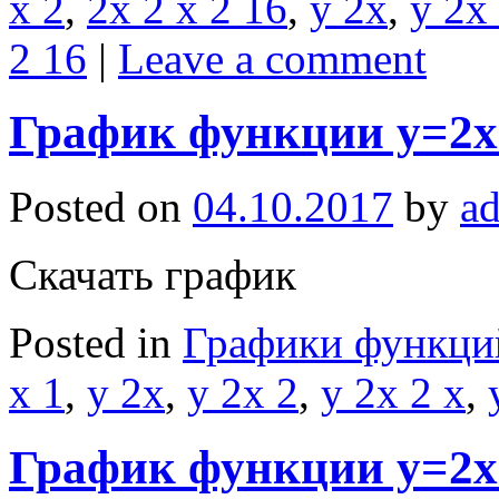
x 2
,
2x 2 x 2 16
,
y 2x
,
y 2x
2 16
|
Leave a comment
График функции y=2x
Posted on
04.10.2017
by
a
Скачать график
Posted in
Графики функци
x 1
,
y 2x
,
y 2x 2
,
y 2x 2 x
,
График функции y=2x