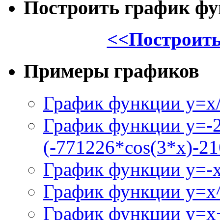
Построить график ф
<<Построить
Примеры графиков
График функции y=x/
График функции y=-
(-771226*cos(3*x)-21
График функции y=-
График функции y=x
График функции y=x+