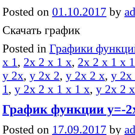
Posted on
01.10.2017
by
a
Скачать график
Posted in
Графики функци
x 1
,
2x 2 x 1 x
,
2x 2 x 1 x 1
y 2x
,
y 2x 2
,
y 2x 2 x
,
y 2x 
1
,
y 2x 2 x 1 x 1 x
,
y 2x 2 x
График функции y=-2
Posted on
17.09.2017
by
a