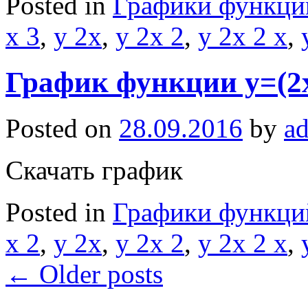
Posted in
Графики функци
x 3
,
y 2x
,
y 2x 2
,
y 2x 2 x
,
График функции y=(2
Posted on
28.09.2016
by
a
Скачать график
Posted in
Графики функци
x 2
,
y 2x
,
y 2x 2
,
y 2x 2 x
,
←
Older posts