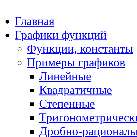
Главная
Графики функций
Функции, константы
Примеры графиков
Линейные
Квадратичные
Степенные
Тригонометрическ
Дробно-рациональ