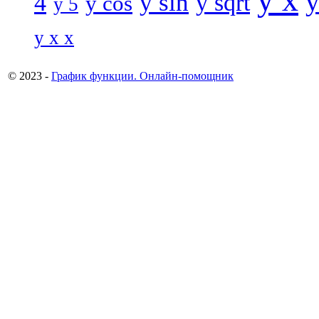
y
y sin
4
y sqrt
y cos
y 5
y x x
© 2023 -
График функции. Онлайн-помощник