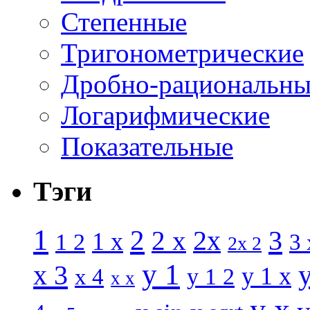
Степенные
Тригонометрические
Дробно-рациональны
Логарифмические
Показательные
Тэги
1
2
3
2 x
2x
1 x
1 2
3 
2x 2
y 1
x 3
y 1 x
x 4
y 1 2
x x
y x