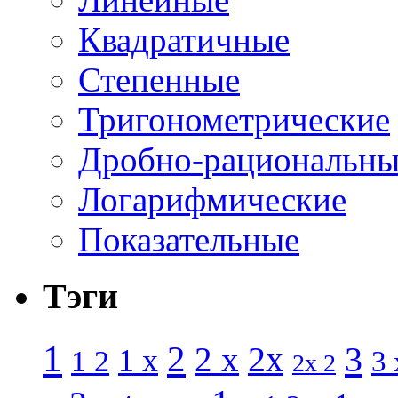
Квадратичные
Степенные
Тригонометрические
Дробно-рациональны
Логарифмические
Показательные
Тэги
1
2
3
2 x
2x
1 x
1 2
3 
2x 2