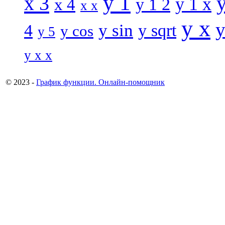
y 1
x 3
y 1 x
x 4
y 1 2
x x
y x
y
y sin
4
y sqrt
y cos
y 5
y x x
© 2023 -
График функции. Онлайн-помощник