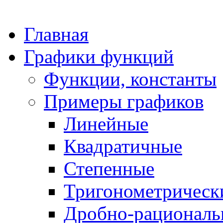
Главная
Графики функций
Функции, константы
Примеры графиков
Линейные
Квадратичные
Степенные
Тригонометрическ
Дробно-рациональ