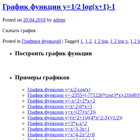
График функции y=1/2 log(x+1)-1
Posted on
20.04.2018
by
admin
Скачать график
Posted in
Графики функций
|
Tagged
1
,
1 2
,
1 2 log
,
1 2 log x
,
1 2 l
Построить график функции
Примеры графиков
График функции y=x/2-cos(x)
График функции y=-2355+(-771226*cos(3*x)-216493*
График функции y=-x^2+2*x+2
График функции y=x^2-6*x+5
График функции y=x+(27/(x^3))
График функции y=(x^2+1)/((4*x^2-3)^(1/2))
График функции y=3*x-x^2
График функции y=x^3-3x+1
График функции y=x^4-2x^2+8