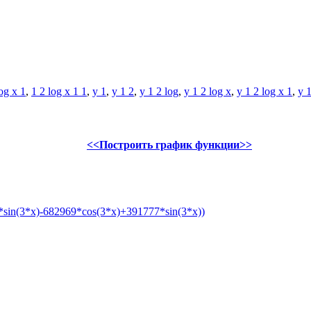
og x 1
,
1 2 log x 1 1
,
y 1
,
y 1 2
,
y 1 2 log
,
y 1 2 log x
,
y 1 2 log x 1
,
y 1
<<Построить график функции>>
sin(3*x)-682969*cos(3*x)+391777*sin(3*x))