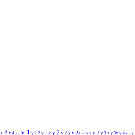
y 1
y 2
x 3
y 3
y 2 x
y 2x
y 1 x
x 4
y 1 2
y 3 x
y 3x
y 4
y
x x
y 2x 2
y 5