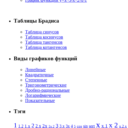
График функции y=x^3-x^2-x-1
Таблицы Брадиса
Таблица синусов
Таблица косинусов
Таблица тангенсов
Таблица котангенсов
Виды графиков функций
Линейные
Квадратичные
Степенные
Тригонометрические
Дробно-рациональные
Логарифмические
Показательные
Тэги
x
x 2
1
2
3
2 x
2x
x 1
1 x
sin
1 2
3 x
3x
4
sqrt
x 2 x
cos
2x 2
5