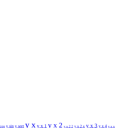
y x
y x 2
y x 3
y x 1
y sin
y sqrt
y x 2 x
y x 4
 cos
y x x
y x 2 2