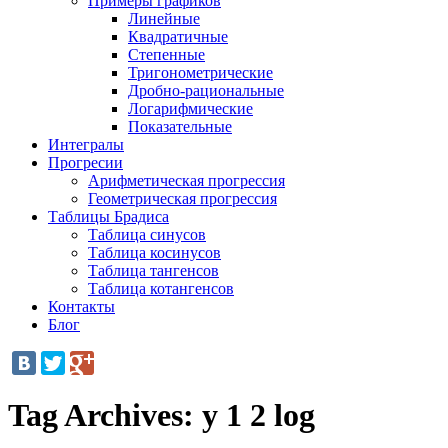
Примеры графиков
Линейные
Квадратичные
Степенные
Тригонометрические
Дробно-рациональные
Логарифмические
Показательные
Интегралы
Прогресии
Арифметическая прогрессия
Геометрическая прогрессия
Таблицы Брадиса
Таблица синусов
Таблица косинусов
Таблица тангенсов
Таблица котангенсов
Контакты
Блог
Tag Archives:
y 1 2 log