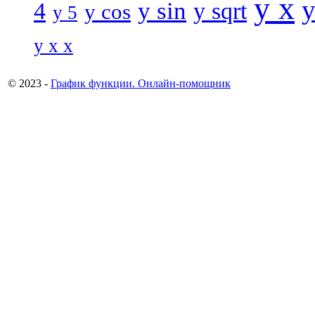
y x
y
y sin
4
y sqrt
y cos
y 5
y x x
© 2023 -
График функции. Онлайн-помощник