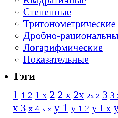
Степенные
Тригонометрические
Дробно-рациональны
Логарифмические
Показательные
Тэги
1
2
3
2 x
2x
1 x
1 2
3 
2x 2
y 1
x 3
y 1 x
x 4
y 1 2
x x