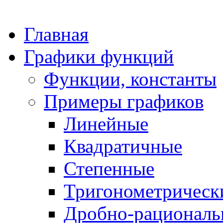
Главная
Графики функций
Функции, константы
Примеры графиков
Линейные
Квадратичные
Степенные
Тригонометрическ
Дробно-рациональ