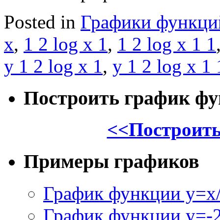
Posted in
Графики функци
x
,
1 2 log x 1
,
1 2 log x 1 1
y 1 2 log x 1
,
y 1 2 log x 1 
Построить график ф
<<Построить
Примеры графиков
График функции y=x/
График функции y=-