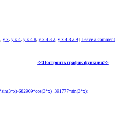
9
,
y x
,
y x 4
,
y x 4 8
,
y x 4 8 2
,
y x 4 8 2 9
|
Leave a comment
<<Построить график функции>>
sin(3*x)-682969*cos(3*x)+391777*sin(3*x))