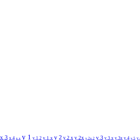
y 1
y 2
x 3
y 3
y 2 x
y 2x
y 1 x
x 4
y 1 2
y 3 x
y 3x
y 4
y
x x
y 2x 2
y 5