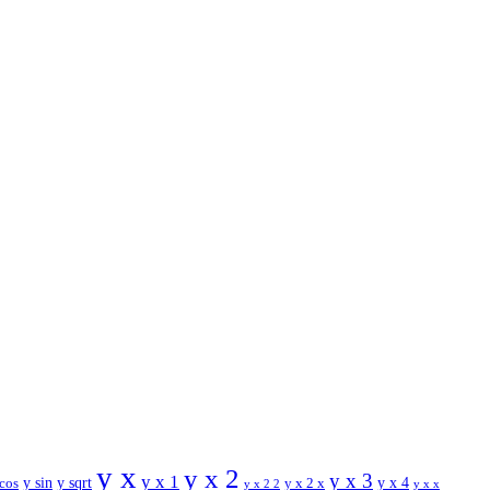
y x
y x 2
y x 3
y x 1
y sin
y sqrt
y x 2 x
y x 4
 cos
y x x
y x 2 2