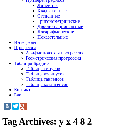
Примеры графиков
Линейные
Квадратичные
Степенные
Тригонометрические
Дробно-рациональные
Логарифмические
Показательные
Интегралы
Прогресии
Арифметическая прогрессия
Геометрическая прогрессия
Таблицы Брадиса
Таблица синусов
Таблица косинусов
Таблица тангенсов
Таблица котангенсов
Контакты
Блог
Tag Archives:
y x 4 8 2