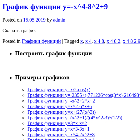
График функции y=-x^4-8^2+9
Posted on
15.05.2019
by
admin
Скачать график
Posted in
Графики функций
|
Tagged
x
,
x 4
,
x 4 8
,
x 4 8 2
,
x 4 8 2 
Построить график функции
Примеры графиков
График функции y=x/2-cos(x)
График функции y=-2355+(-771226*cos(3*x)-216493*
График функции y=-x^2+2*x+2
График функции y=x^2-6*x+5
График функции y=x+(27/(x^3))
График функции y=(x^2+1)/((4*x^2-3)^(1/2))
График функции y=3*x-x^2
График функции y=x^3-3x+1
График функции y=x^4-2x^2+8