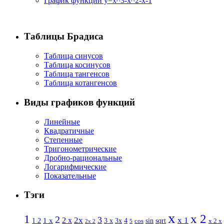
График функции y=x^3-x^2-x-1
Таблицы Брадиса
Таблица синусов
Таблица косинусов
Таблица тангенсов
Таблица котангенсов
Виды графиков функций
Линейные
Квадратичные
Степенные
Тригонометрические
Дробно-рациональные
Логарифмические
Показательные
Тэги
x
x 2
1
2
3
2 x
2x
x 1
1 x
sin
1 2
3 x
3x
4
sqrt
x 2 x
cos
2x 2
5