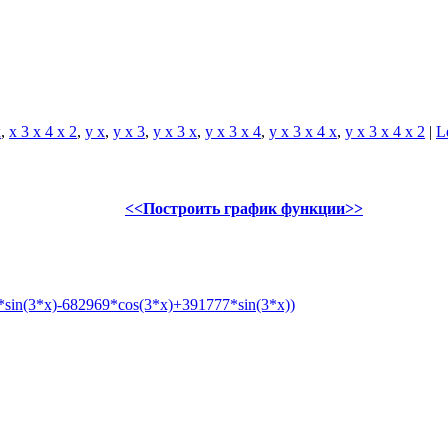
x
,
x 3 x 4 x 2
,
y x
,
y x 3
,
y x 3 x
,
y x 3 x 4
,
y x 3 x 4 x
,
y x 3 x 4 x 2
|
L
<<Построить график функции>>
sin(3*x)-682969*cos(3*x)+391777*sin(3*x))