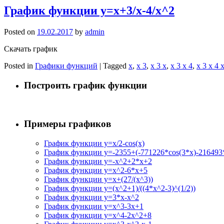
График функции y=x+3/x-4/x^2
Posted on
19.02.2017
by
admin
Скачать график
Posted in
Графики функций
|
Tagged
x
,
x 3
,
x 3 x
,
x 3 x 4
,
x 3 x 4 
Построить график функции
Примеры графиков
График функции y=x/2-cos(x)
График функции y=-2355+(-771226*cos(3*x)-216493*
График функции y=-x^2+2*x+2
График функции y=x^2-6*x+5
График функции y=x+(27/(x^3))
График функции y=(x^2+1)/((4*x^2-3)^(1/2))
График функции y=3*x-x^2
График функции y=x^3-3x+1
График функции y=x^4-2x^2+8