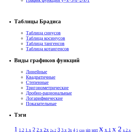
График функции y=x^3-x^2-x-1
Таблицы Брадиса
Таблица синусов
Таблица косинусов
Таблица тангенсов
Таблица котангенсов
Виды графиков функций
Линейные
Квадратичные
Степенные
Тригонометрические
Дробно-рациональные
Логарифмические
Показательные
Тэги
x
x 2
1
2
3
2 x
2x
x 1
1 x
sin
1 2
3 x
3x
4
sqrt
x 2 x
cos
2x 2
5