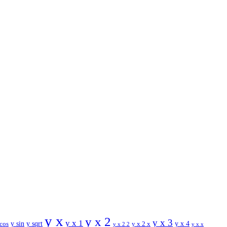
y x
y x 2
y x 3
y x 1
y sin
y sqrt
y x 2 x
y x 4
 cos
y x x
y x 2 2