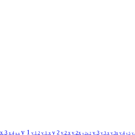
y 1
y 2
x 3
y 3
y 2 x
y 2x
y 1 x
x 4
y 1 2
y 3 x
y 3x
y 4
y
x x
y 2x 2
y 5