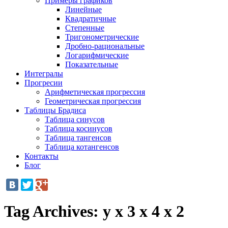
Примеры графиков
Линейные
Квадратичные
Степенные
Тригонометрические
Дробно-рациональные
Логарифмические
Показательные
Интегралы
Прогресии
Арифметическая прогрессия
Геометрическая прогрессия
Таблицы Брадиса
Таблица синусов
Таблица косинусов
Таблица тангенсов
Таблица котангенсов
Контакты
Блог
Tag Archives:
y x 3 x 4 x 2