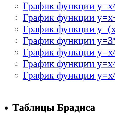
График функции y=x
График функции y=x+
График функции y=(x^
График функции y=3
График функции y=x
График функции y=x
График функции y=x^
Таблицы Брадиса