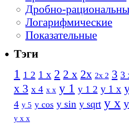
Дробно-рациональны
Логарифмические
Показательные
Тэги
1
2
3
2 x
2x
1 x
1 2
3 
2x 2
y 1
x 3
y 1 x
x 4
y 1 2
x x
y x
y
y sin
4
y sqrt
y cos
y 5
y x x