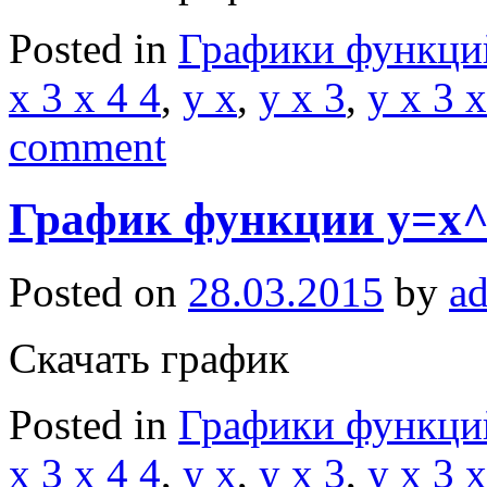
Posted in
Графики функци
x 3 x 4 4
,
y x
,
y x 3
,
y x 3 x
comment
График функции y=x^3
Posted on
28.03.2015
by
a
Скачать график
Posted in
Графики функци
x 3 x 4 4
,
y x
,
y x 3
,
y x 3 x