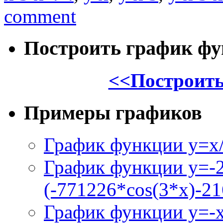
comment
Построить график ф
<<Построить
Примеры графиков
График функции y=x/
График функции y=-
(-771226*cos(3*x)-21
График функции y=-