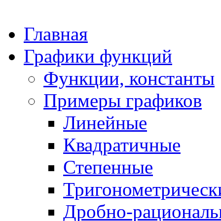
Главная
Графики функций
Функции, константы
Примеры графиков
Линейные
Квадратичные
Степенные
Тригонометрическ
Дробно-рациональ