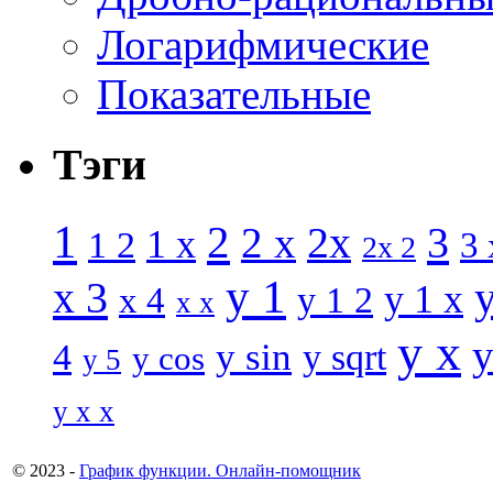
Логарифмические
Показательные
Тэги
1
2
3
2 x
2x
1 x
1 2
3 
2x 2
y 1
x 3
y 1 x
x 4
y 1 2
x x
y x
y
y sin
4
y sqrt
y cos
y 5
y x x
© 2023 -
График функции. Онлайн-помощник