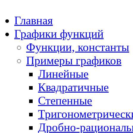
Главная
Графики функций
Функции, константы
Примеры графиков
Линейные
Квадратичные
Степенные
Тригонометрическ
Дробно-рациональ