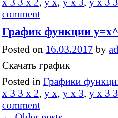
x 3 3 x 2
,
y x
,
y x 3
,
y x 3 3
comment
График функции y=x^
Posted on
16.03.2017
by
a
Скачать график
Posted in
Графики функци
x 3 3 x 2
,
y x
,
y x 3
,
y x 3 3
comment
←
Older posts