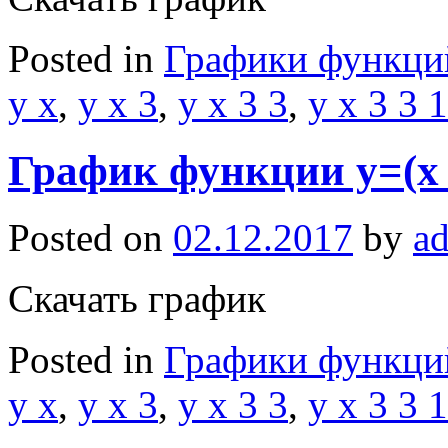
Posted in
Графики функци
y x
,
y x 3
,
y x 3 3
,
y x 3 3 1
График функции y=(x
Posted on
02.12.2017
by
a
Скачать график
Posted in
Графики функци
y x
,
y x 3
,
y x 3 3
,
y x 3 3 1