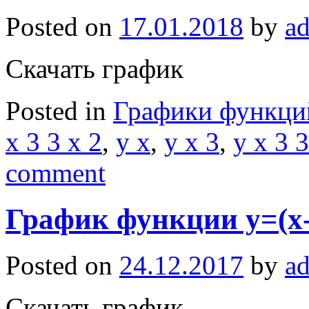
Posted on
17.01.2018
by
a
Скачать график
Posted in
Графики функци
x 3 3 x 2
,
y x
,
y x 3
,
y x 3 3
comment
График функции y=(x-
Posted on
24.12.2017
by
a
Скачать график