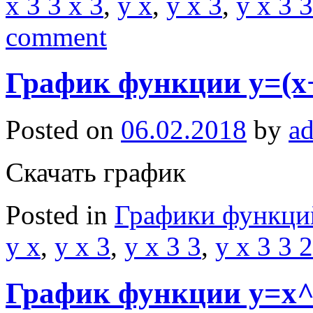
x 3 3 x 3
,
y x
,
y x 3
,
y x 3 3
comment
График функции y=(x
Posted on
06.02.2018
by
a
Скачать график
Posted in
Графики функци
y x
,
y x 3
,
y x 3 3
,
y x 3 3 2
График функции y=x^3