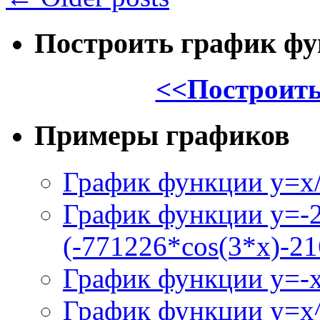
Построить график ф
<<Построить
Примеры графиков
График функции y=x/
График функции y=-
(-771226*cos(3*x)-21
График функции y=-
График функции y=x