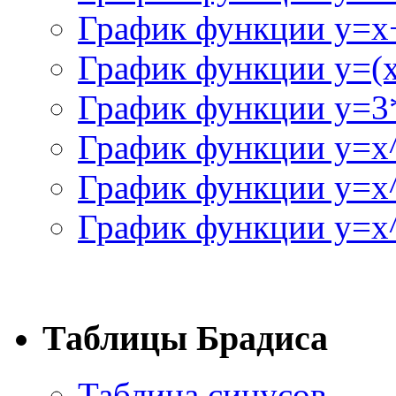
График функции y=x+
График функции y=(x^
График функции y=3
График функции y=x
График функции y=x
График функции y=x^
Таблицы Брадиса
Таблица синусов