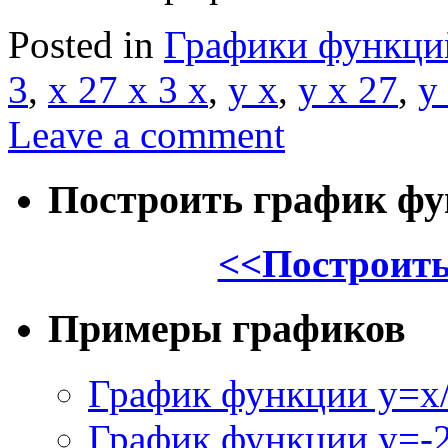
Posted in
Графики функци
3
,
x 27 x 3 x
,
y x
,
y x 27
,
y
Leave a comment
Построить график ф
<<Построить
Примеры графиков
График функции y=x/
График функции y=-