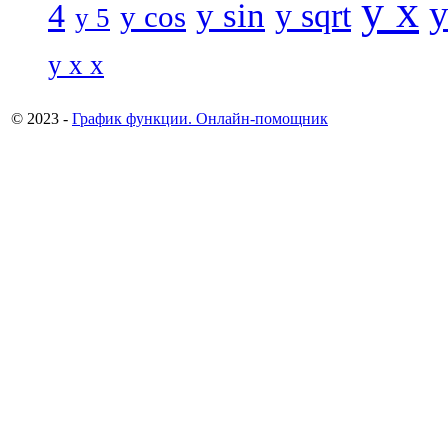
y x
y
y sin
4
y sqrt
y cos
y 5
y x x
© 2023 -
График функции. Онлайн-помощник