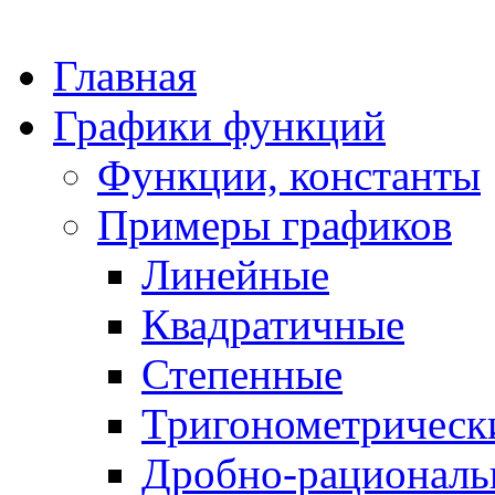
Главная
Графики функций
Функции, константы
Примеры графиков
Линейные
Квадратичные
Степенные
Тригонометрическ
Дробно-рациональ