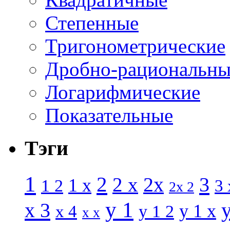
Степенные
Тригонометрические
Дробно-рациональны
Логарифмические
Показательные
Тэги
1
2
3
2 x
2x
1 x
1 2
3 
2x 2
y 1
x 3
y 1 x
x 4
y 1 2
x x