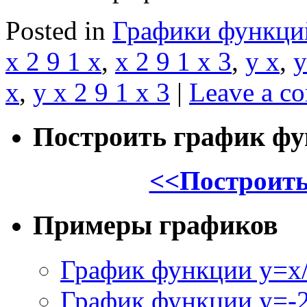
Posted in
Графики функци
x 2 9 1 x
,
x 2 9 1 x 3
,
y x
,
y
x
,
y x 2 9 1 x 3
|
Leave a c
Построить график ф
<<Построить
Примеры графиков
График функции y=x/
График функции y=-