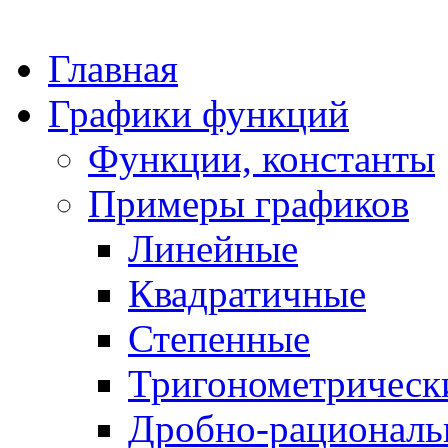
Главная
Графики функций
Функции, константы
Примеры графиков
Линейные
Квадратичные
Степенные
Тригонометрическ
Дробно-рациональ