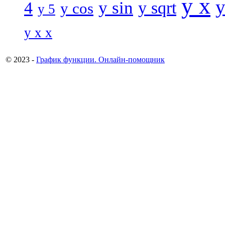
y x
y
y sin
4
y sqrt
y cos
y 5
y x x
© 2023 -
График функции. Онлайн-помощник