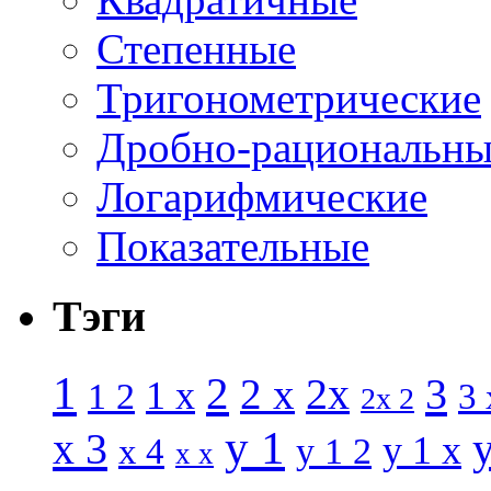
Степенные
Тригонометрические
Дробно-рациональны
Логарифмические
Показательные
Тэги
1
2
3
2 x
2x
1 x
1 2
3 
2x 2
y 1
x 3
y 1 x
x 4
y 1 2
x x