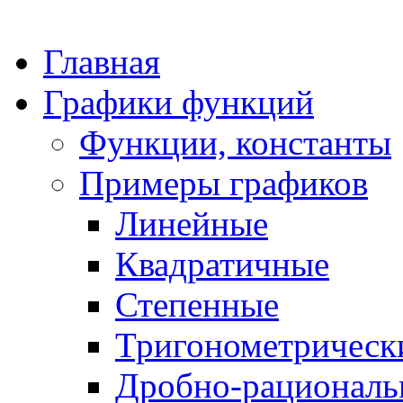
Главная
Графики функций
Функции, константы
Примеры графиков
Линейные
Квадратичные
Степенные
Тригонометрическ
Дробно-рациональ