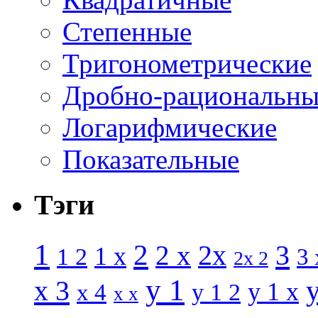
Степенные
Тригонометрические
Дробно-рациональны
Логарифмические
Показательные
Тэги
1
2
3
2 x
2x
1 x
1 2
3 
2x 2
y 1
x 3
y 1 x
x 4
y 1 2
x x