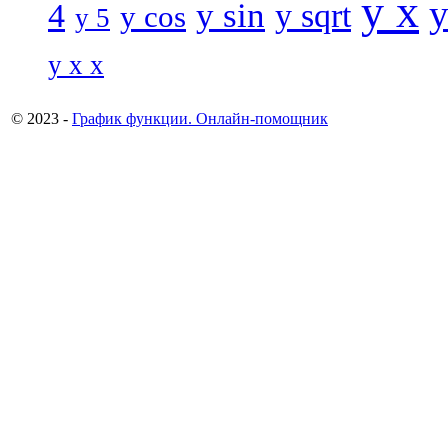
y x
y
y sin
4
y sqrt
y cos
y 5
y x x
© 2023 -
График функции. Онлайн-помощник