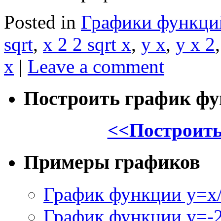
Posted in
Графики функци
sqrt
,
x 2 2 sqrt x
,
y x
,
y x 2
x
|
Leave a comment
Построить график ф
<<Построить
Примеры графиков
График функции y=x/
График функции y=-