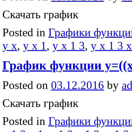
Скачать график
Posted in
Графики функци
y x
,
y x 1
,
y x 1 3
,
y x 1 3 x
График функции y=((x-
Posted on
03.12.2016
by
a
Скачать график
Posted in
Графики функци