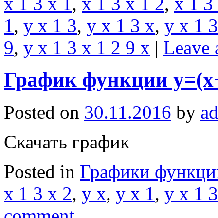
x 1 3 x 1
,
x 1 3 x 1 2
,
x 1 3
1
,
y x 1 3
,
y x 1 3 x
,
y x 1 3
9
,
y x 1 3 x 1 2 9 x
|
Leave 
График функции y=(x+
Posted on
30.11.2016
by
a
Скачать график
Posted in
Графики функци
x 1 3 x 2
,
y x
,
y x 1
,
y x 1 3
comment