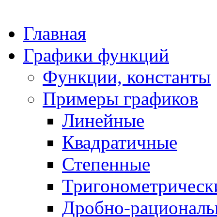
Главная
Графики функций
Функции, константы
Примеры графиков
Линейные
Квадратичные
Степенные
Тригонометрическ
Дробно-рациональ