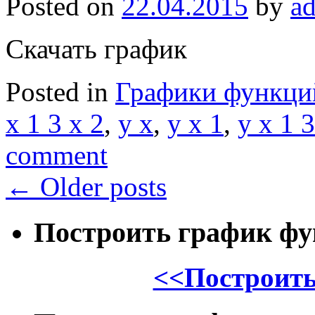
Posted on
22.04.2015
by
a
Скачать график
Posted in
Графики функци
x 1 3 x 2
,
y x
,
y x 1
,
y x 1 3
comment
←
Older posts
Построить график ф
<<Построить