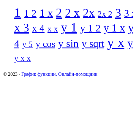
1
2
3
2 x
2x
1 x
1 2
3 
2x 2
y 1
x 3
y 1 x
x 4
y 1 2
x x
y x
y
y sin
4
y sqrt
y cos
y 5
y x x
© 2023 -
График функции. Онлайн-помощник