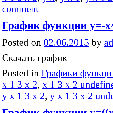
comment
График функции y=-x
Posted on
02.06.2015
by
a
Скачать график
Posted in
Графики функци
x 1 3 x 2
,
x 1 3 x 2 undefin
y x 1 3 x 2
,
y x 1 3 x 2 und
График функции y=((x-