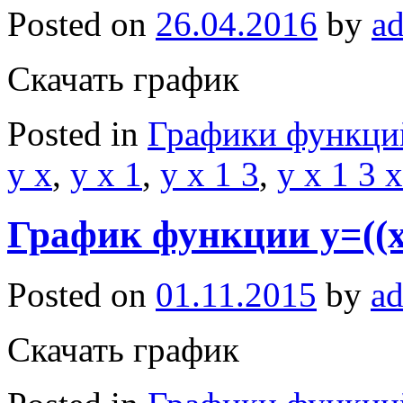
Posted on
26.04.2016
by
a
Скачать график
Posted in
Графики функци
y x
,
y x 1
,
y x 1 3
,
y x 1 3 x
График функции y=((x-
Posted on
01.11.2015
by
a
Скачать график