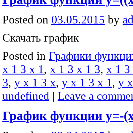
Posted on
03.05.2015
by
a
Скачать график
Posted in
Графики функци
x 1 3 x 1
,
x 1 3 x 1 3
,
x 1 3
3
,
y x 1 3 x
,
y x 1 3 x 1
,
y x
undefined
|
Leave a comme
График функции y=-(x