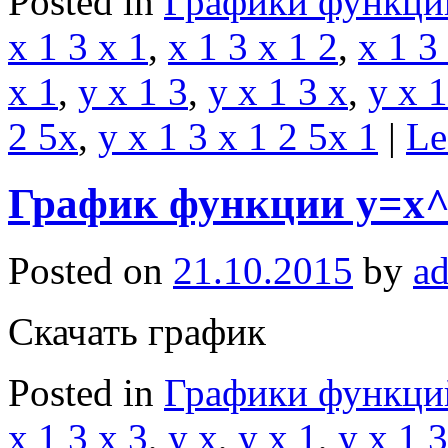
Posted in
Графики функци
x 1 3 x 1
,
x 1 3 x 1 2
,
x 1 3
x 1
,
y x 1 3
,
y x 1 3 x
,
y x 1
2 5x
,
y x 1 3 x 1 2 5x 1
|
Le
График функции y=x^1
Posted on
21.10.2015
by
a
Скачать график
Posted in
Графики функци
x 1 3 x 3
,
y x
,
y x 1
,
y x 1 3