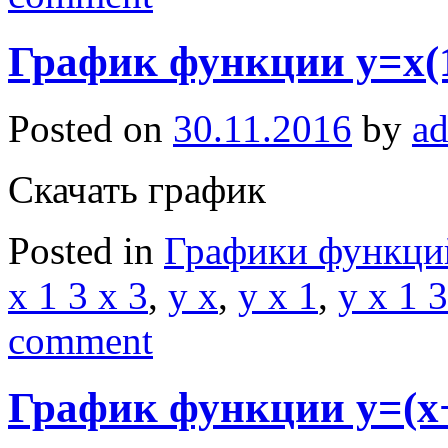
График функции y=x(
Posted on
30.11.2016
by
a
Скачать график
Posted in
Графики функци
x 1 3 x 3
,
y x
,
y x 1
,
y x 1 3
comment
График функции y=(x+