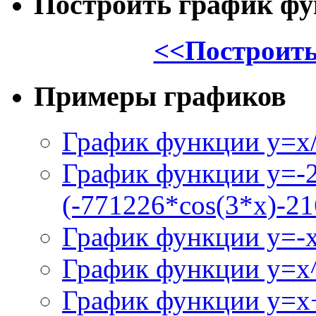
Построить график ф
<<Построить
Примеры графиков
График функции y=x/
График функции y=-
(-771226*cos(3*x)-21
График функции y=-
График функции y=x
График функции y=x+