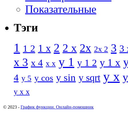
Показательные
Тэги
1
2
3
2 x
2x
1 x
1 2
3 
2x 2
y 1
x 3
y 1 x
x 4
y 1 2
x x
y x
y
y sin
4
y sqrt
y cos
y 5
y x x
© 2023 -
График функции. Онлайн-помощник