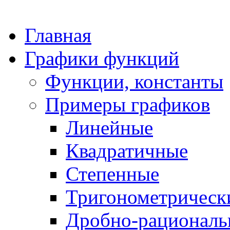
Главная
Графики функций
Функции, константы
Примеры графиков
Линейные
Квадратичные
Степенные
Тригонометрическ
Дробно-рациональ