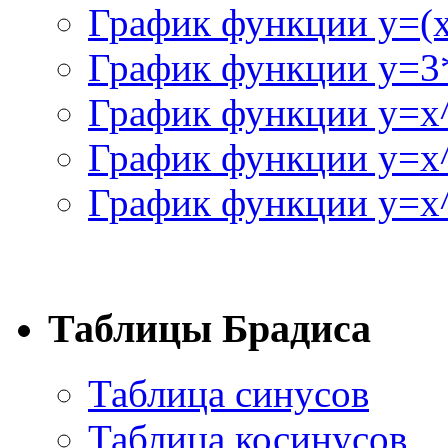
График функции y=(x^
График функции y=3
График функции y=x
График функции y=x
График функции y=x^
Таблицы Брадиса
Таблица синусов
Таблица косинусов