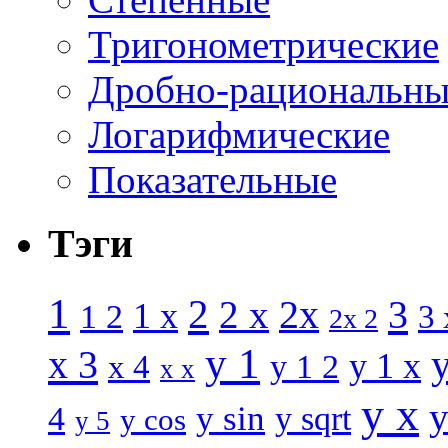
Тригонометрические
Дробно-рациональны
Логарифмические
Показательные
Тэги
1
2
3
2 x
2x
1 x
1 2
3 
2x 2
y 1
x 3
y 1 x
x 4
y 1 2
x x
y x
y
y sin
4
y sqrt
y cos
y 5