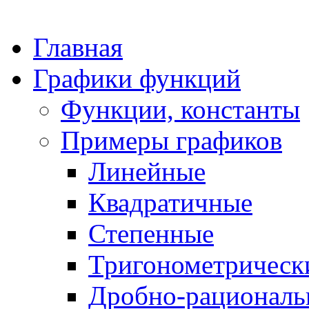
Главная
Графики функций
Функции, константы
Примеры графиков
Линейные
Квадратичные
Степенные
Тригонометрическ
Дробно-рациональ