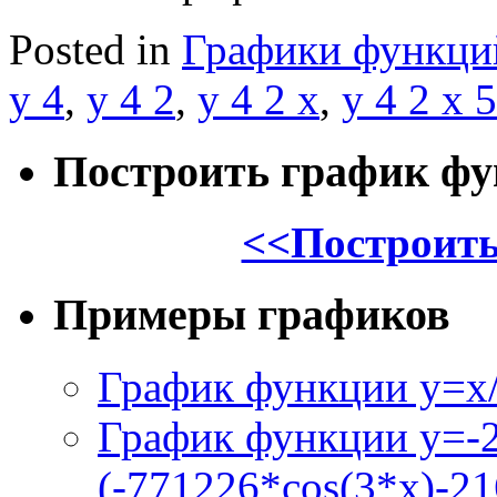
Posted in
Графики функци
y 4
,
y 4 2
,
y 4 2 x
,
y 4 2 x 5
Построить график ф
<<Построить
Примеры графиков
График функции y=x/
График функции y=-
(-771226*cos(3*x)-21