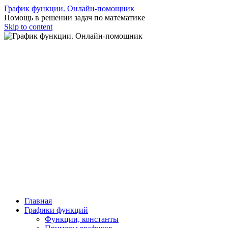
График функции. Онлайн-помощник
Помощь в решении задач по математике
Skip to content
Главная
Графики функций
Функции, константы