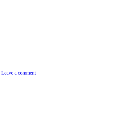
Leave a comment