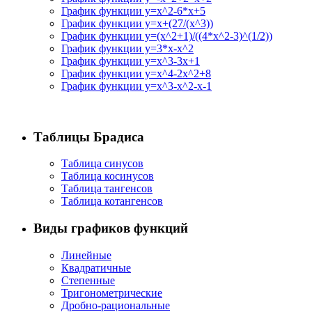
График функции y=x^2-6*x+5
График функции y=x+(27/(x^3))
График функции y=(x^2+1)/((4*x^2-3)^(1/2))
График функции y=3*x-x^2
График функции y=x^3-3x+1
График функции y=x^4-2x^2+8
График функции y=x^3-x^2-x-1
Таблицы Брадиса
Таблица синусов
Таблица косинусов
Таблица тангенсов
Таблица котангенсов
Виды графиков функций
Линейные
Квадратичные
Степенные
Тригонометрические
Дробно-рациональные