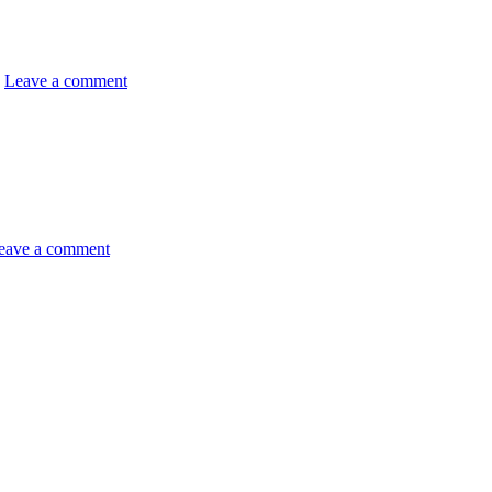
Leave a comment
eave a comment