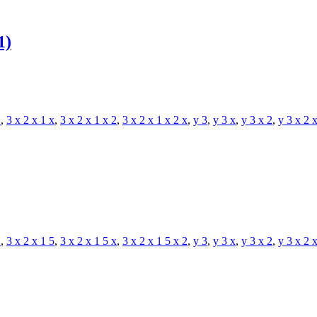
1)
1
,
3 x 2 x 1 x
,
3 x 2 x 1 x 2
,
3 x 2 x 1 x 2 x
,
y 3
,
y 3 x
,
y 3 x 2
,
y 3 x 2 
1
,
3 x 2 x 1 5
,
3 x 2 x 1 5 x
,
3 x 2 x 1 5 x 2
,
y 3
,
y 3 x
,
y 3 x 2
,
y 3 x 2 