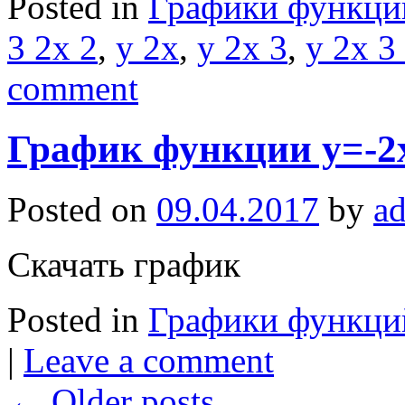
Posted in
Графики функци
3 2x 2
,
y 2x
,
y 2x 3
,
y 2x 3
comment
График функции y=-2
Posted on
09.04.2017
by
a
Скачать график
Posted in
Графики функци
|
Leave a comment
←
Older posts