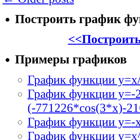
Построить график ф
<<Построить
Примеры графиков
График функции y=x/
График функции y=-
(-771226*cos(3*x)-21
График функции y=-
График функции y=x