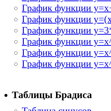
График функции y=x+
График функции y=(x^
График функции y=3
График функции y=x
График функции y=x
График функции y=x^
Таблицы Брадиса
Таблица синусов