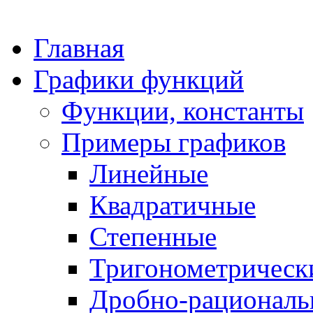
Главная
Графики функций
Функции, константы
Примеры графиков
Линейные
Квадратичные
Степенные
Тригонометрическ
Дробно-рациональ