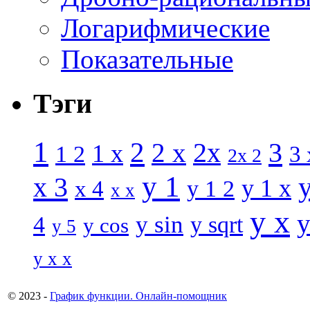
Логарифмические
Показательные
Тэги
1
2
3
2 x
2x
1 x
1 2
3 
2x 2
y 1
x 3
y 1 x
x 4
y 1 2
x x
y x
y
y sin
4
y sqrt
y cos
y 5
y x x
© 2023 -
График функции. Онлайн-помощник