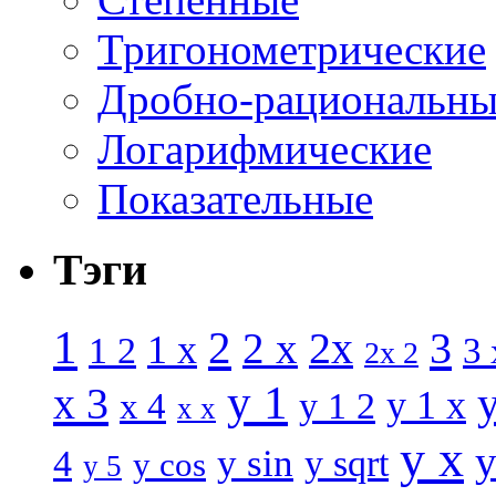
Тригонометрические
Дробно-рациональны
Логарифмические
Показательные
Тэги
1
2
3
2 x
2x
1 x
1 2
3 
2x 2
y 1
x 3
y 1 x
x 4
y 1 2
x x
y x
y
y sin
4
y sqrt
y cos
y 5