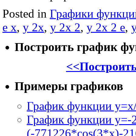
Posted in
Графики функци
e x
,
y 2x
,
y 2x 2
,
y 2x 2 e
,
y
Построить график ф
<<Построить
Примеры графиков
График функции y=x/
График функции y=-
(-771226*cos(3*x)-21