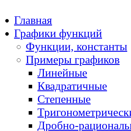
Главная
Графики функций
Функции, константы
Примеры графиков
Линейные
Квадратичные
Степенные
Тригонометрическ
Дробно-рациональ