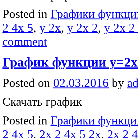
Posted in
Графики функци
2 4x 5
,
y 2x
,
y 2x 2
,
y 2x 2
comment
График функции y=2x
Posted on
02.03.2016
by
a
Скачать график
Posted in
Графики функци
2 4x 5
,
2x 2 4x 5 2x
,
2x 2 4