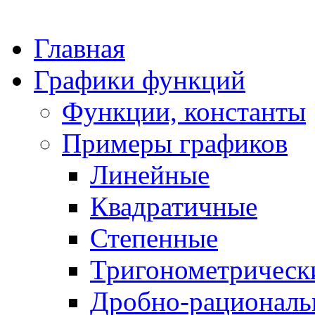
Главная
Графики функций
Функции, константы
Примеры графиков
Линейные
Квадратичные
Степенные
Тригонометрическ
Дробно-рациональ