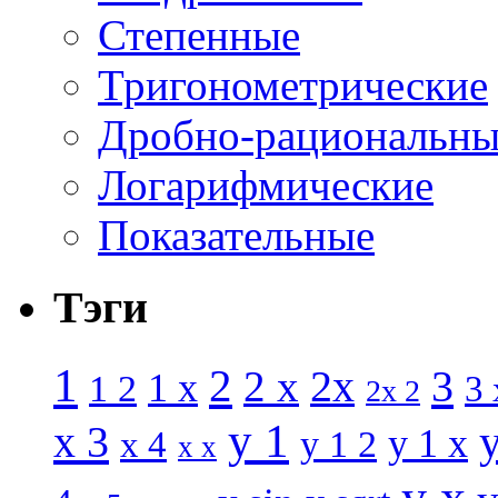
Степенные
Тригонометрические
Дробно-рациональны
Логарифмические
Показательные
Тэги
1
2
3
2 x
2x
1 x
1 2
3 
2x 2
y 1
x 3
y 1 x
x 4
y 1 2
x x
y x