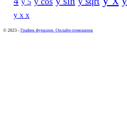
y
y sin
4
y sqrt
y cos
y 5
y x x
© 2023 -
График функции. Онлайн-помощник